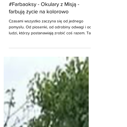
KAMPANIA SPOŁECZNA
#Farbaoksy - Okulary z Misją -
farbują życie na kolorowo
Czasami wszystko zaczyna się od jednego
pomysłu. Od piosenki, od odrobiny odwagi i od
ludzi, którzy postanawiają zrobić coś razem. Tak
zaczęła się historia niezwykłych, kolorowych
okularów, które z loteryjnej nagrody stały się
symbolem kampanii #PodłączSięDoŻycia i
rozpoczęły swoją podróż z Misją. WSZYSTKO
ZACZĘŁO SIĘ OD KONKURSU ogłoszonego
przez Joannę Kozak, wokalistkę zespołu
FARBA. Do wygrania były charakterystyczne,
piękne, sceniczne okulary oraz płyta „Chcę tu
zost