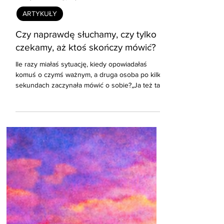
12 maj
3 minut(y) czytania
ARTYKUŁY
Czy naprawdę słuchamy, czy tylko
czekamy, aż ktoś skończy mówić?
Ile razy miałaś sytuację, kiedy opowiadałaś
komuś o czymś ważnym, a druga osoba po kilku
sekundach zaczynała mówić o sobie?„Ja też tak
miałam…”„To jeszcze nic, posłuchaj…”„Powinnaś
zrobić…” I nagle zamiast bliskości pojawia się
pustka. Bo człowiek nie chce zawsze rady. Nie
chce być naprawiany. Bardzo często chce po
prostu zostać wysłuchany.