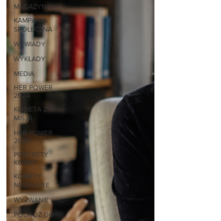
MAGAZYN
KAMPANIA
SPOŁECZNA
WYWIADY
WYKŁADY
MEDIA
HER POWER
2024
KOBIETA Z
MISJĄ
HER POWER
2025
PORTRETY
KOBIET
KOBIETY
NIEZWYKŁE
WYZWANIE
PODRÓŻ DO