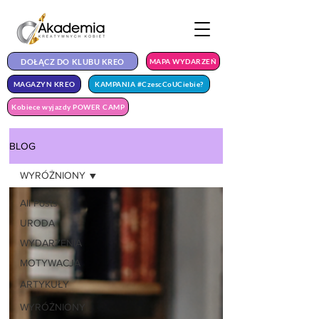
DOŁĄCZ DO KLUBU KREO
MAPA WYDARZEŃ
MAGAZYN KREO
KAMPANIA #CzescCoUCiebie?
Kobiece wyjazdy POWER CAMP
BLOG
WYRÓŻNIONY
All Posts
URODA
WYDARZENIA
MOTYWACJA
ARTYKUŁY
WYRÓŻNIONY