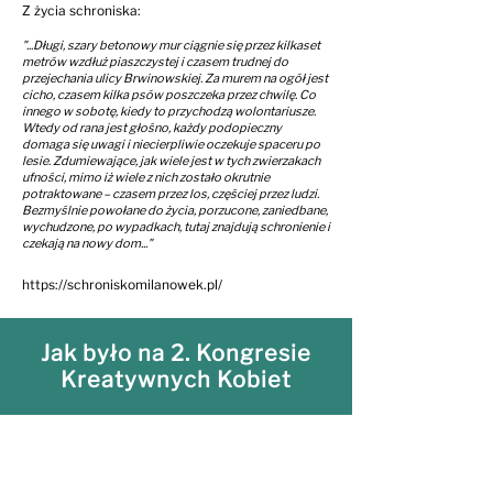
Z życia schroniska:
"...Długi, szary betonowy mur ciągnie się przez kilkaset
metrów wzdłuż piaszczystej i czasem trudnej do
przejechania ulicy Brwinowskiej. Za murem na ogół jest
cicho, czasem kilka psów poszczeka przez chwilę. Co
innego w sobotę, kiedy to przychodzą wolontariusze.
Wtedy od rana jest głośno, każdy podopieczny
domaga się uwagi i niecierpliwie oczekuje spaceru po
lesie. Zdumiewające, jak wiele jest w tych zwierzakach
ufności, mimo iż wiele z nich zostało okrutnie
potraktowane – czasem przez los, częściej przez ludzi.
Bezmyślnie powołane do życia, porzucone, zaniedbane,
wychudzone, po wypadkach, tutaj znajdują schronienie i
czekają na nowy dom..."
https://schroniskomilanowek.pl/
Jak było na 2. Kongresie
Kreatywnych Kobiet