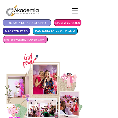
DOŁĄCZ DO KLUBU KREO
MAPA WYDARZEŃ
MAGAZYN KREO
KAMPANIA #CzescCoUCiebie?
Kobiece wyjazdy POWER CAMP