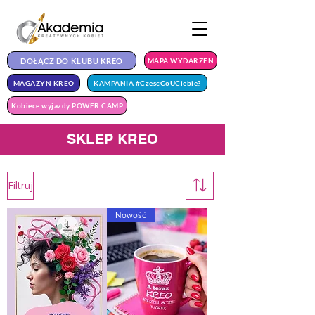
DOŁĄCZ DO KLUBU KREO
MAPA WYDARZEŃ
MAGAZYN KREO
KAMPANIA #CzescCoUCiebie?
Kobiece wyjazdy POWER CAMP
SKLEP KREO
Filtruj
Nowość