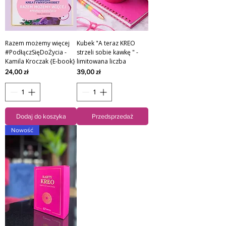
Razem możemy więcej
Kubek "A teraz KREO
#PodłączSięDoŻycia -
strzeli sobie kawkę " -
Kamila Kroczak {E-book}
limitowana liczba
Cena
Cena
24,00 zł
39,00 zł
Dodaj do koszyka
Przedsprzedaż
Nowość