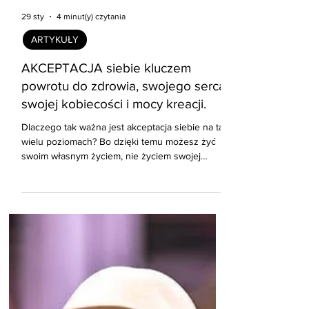
29 sty
4 minut(y) czytania
ARTYKUŁY
AKCEPTACJA siebie kluczem
powrotu do zdrowia, swojego serca,
swojej kobiecości i mocy kreacji.
Dlaczego tak ważna jest akceptacja siebie na tak
wielu poziomach? Bo dzięki temu możesz żyć
swoim własnym życiem, nie życiem swojej
mamy, nie za nią, nie dla niej, nie tak jak ona. Nie
życiem swoich przodków, z którymi łączy Cię
nie tylko krew, ale także energia ich niedożytych
emocji i traum, ich blokad i przekonań, ich
programów przetrwania.