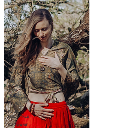
MAGAZYN
KAMPANIA
SPOŁECZNA
WYWIADY
WYKŁADY
MEDIA
HER
POWER
2024
KOBIETA Z
MISJĄ
HER
POWER
2025
PORTRETY
KOBIET
KOBIETY
NIEZWYKŁE
WYZWANIE