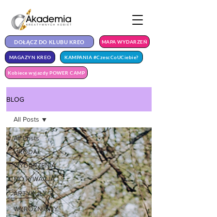
DOŁĄCZ DO KLUBU KREO
MAPA WYDARZEŃ
MAGAZYN KREO
KAMPANIA #CzescCoUCiebie?
Kobiece wyjazdy POWER CAMP
BLOG
All Posts
All Posts
URODA
WYDARZENIA
MOTYWACJA
ARTYKUŁY
WYRÓŻNIONY