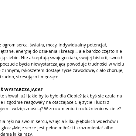
 ogrom serca, światła, mocy, indywidualny potencjał, 
zne, energię do działania i kreacji… ale bardzo często nie 
ą siebie. Nie akceptują swojego ciała, swojej historii, swoich 
 poczucie bycia niewystarczającą powoduje trudności w wielu 
e z innymi, rykoszetem dostaje życie zawodowe, ciało choruje, 
trudno, stresująco i męcząco.
STEŚ WYSTARCZAJĄCA? 
 te słowa! Już! Jakie by to było dla Ciebie? Jak byś się czuła na 
 i zgodnie reagowały na otaczające Cię życie i ludzi z 
kojem i wdzięcznością? W zrozumieniu i rozluźnieniu w ciele?
ia ręki na swoim sercu, wzięcia kilku głębokich wdechów i 
głos: „Moje serce jest pełne miłości i zrozumienia” albo 
dania kilka razy. 