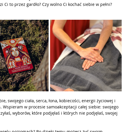
zi Ci to przez gardło? Czy wolno Ci kochać siebie w pełni? 
, swojego ciała, serca, łona, kobiecości, energii życiowej i 
as. Wspieram w procesie samoakceptacji całej siebie: swojego 
czyłaś, wyborów, które podjęłaś i których nie podjęłaś, swojej 
k wielu poziomach? Bo dzięki temu możesz żyć swoim 