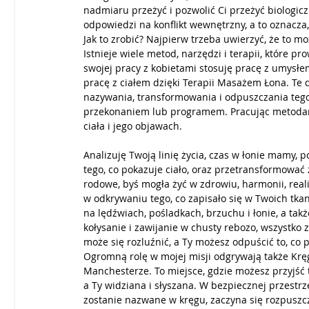
nadmiaru przeżyć i pozwolić Ci przeżyć biologic
odpowiedzi na konflikt wewnętrzny, a to oznacz
Jak to zrobić? Najpierw trzeba uwierzyć, że to mo
Istnieje wiele metod, narzędzi i terapii, które pr
swojej pracy z kobietami stosuję pracę z umysłem,
pracę z ciałem dzięki Terapii Masażem Łona. Te
nazywania, transformowania i odpuszczania tego, 
przekonaniem lub programem. Pracując metodam
ciała i jego objawach. 
Analizuję Twoją linię życia, czas w łonie mamy,
tego, co pokazuje ciało, oraz przetransformować 
rodowe, byś mogła żyć w zdrowiu, harmonii, reali
w odkrywaniu tego, co zapisało się w Twoich tk
na lędźwiach, pośladkach, brzuchu i łonie, a tak
kołysanie i zawijanie w chusty rebozo, wszystko z 
może się rozluźnić, a Ty możesz odpuścić to, co 
Ogromną rolę w mojej misji odgrywają także Kręgi
Manchesterze. To miejsce, gdzie możesz przyjść t
a Ty widziana i słyszana. W bezpiecznej przestrz
zostanie nazwane w kręgu, zaczyna się rozpuszcz