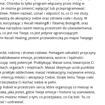
znie. Choroba to tylko program włączany przez mózg w 
a, że można go zmienić, wyłączyć lub przeprogramować.
żliwe. Potem nazwać, uznać i odpuścić to, co Ci nie służy. 
owadzą do akceptacji siebie oraz zdrowia ciała i duszy. W 
 korzystając z Recall Healing® i Totalnej Biologii®, oraz 
 dwa narzędzia razem tworzą przestrzeń do uświadamiania, 
co jest nie Twoje, co jest jedynie ograniczającym 
i Recall Healing, jestem przewodniczką po mapie Twojego 
 poród, rodzinę i drzewo rodowe. Pomagam odnaleźć przyczyny 
zablokowane emocje, przekonania, wzorce i lojalności 
zując swój potencjał. Praktykując Masaż Łona, towarzyszę Ci 
ankach, organach i mięśniach. Masaż obejmuje ucisk punktów 
że praktyki oddechowe, masaż relaksacyjny, nazywanie emocji, 
intencją miłości i akceptacji Ciebie. Dzięki temu Twoje ciało 
przeszkadza Ci kochać siebie w pełni.
 Kobiet w przestrzeni serca, które organizuję co miesiąc w 
aka, jaka jesteś, gdzie Twoje emocje i historie są szanowane, 
eni możesz mówić o tym, co przeżywasz, co Cię boli. To, co 
ać i uzdrawiać.