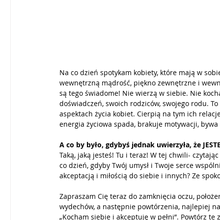
Na co dzień spotykam kobiety, które mają w sobie
wewnętrzną mądrość, piękno zewnętrzne i wewnętr
są tego świadome! Nie wierzą w siebie. Nie kochaj
doświadczeń, swoich rodziców, swojego rodu. To
aspektach życia kobiet. Cierpią na tym ich relacj
energia życiowa spada, brakuje motywacji, bywa 
A co by było, gdybyś jednak uwierzyła, że JE
Taką, jaką jesteś! Tu i teraz! W tej chwili- czytając
co dzień, gdyby Twój umysł i Twoje serce wspólnie
akceptacją i miłością do siebie i innych? Ze spo
Zapraszam Cię teraz do zamknięcia oczu, położen
wydechów, a następnie powtórzenia, najlepiej na 
„Kocham siebie i akceptuję w pełni”. Powtórz te z