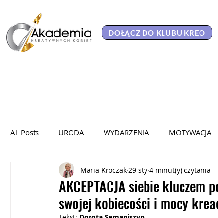
DOŁĄCZ DO KLUBU KREO
All Posts
URODA
WYDARZENIA
MOTYWACJA
Maria Kroczak
29 sty
4 minut(y) czytania
KAMPANIA SPOŁECZNA
WYWIADY
WYKŁADY
AKCEPTACJA siebie kluczem po
swojej kobiecości i mocy kreac
HER POWER 2025
PORTRETY KOBIET
KOBIET
Tekst: 
Dorota Semaniszyn