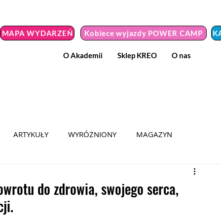
MAPA WYDARZEŃ
Kobiece wyjazdy POWER CAMP
K
O Akademii
Sklep KREO
O nas
ARTYKUŁY
WYRÓŻNIONY
MAGAZYN
MEDIA
HER POWER 2024
KOBIETA Z MISJĄ
wrotu do zdrowia, swojego serca,
ji.
Y NIEZWYKŁE
WYZWANIE
PODRÓŻ DO SAMEJ SIEBIE