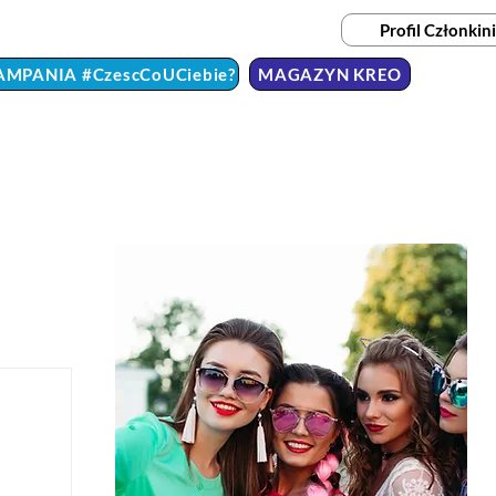
Profil Członkini
AMPANIA #CzescCoUCiebie?
MAGAZYN KREO