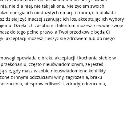
ą, nie dla niej, nie tak jak ona. Nie życiem swoich 
także energia ich niedożytych emocji i traum, ich blokad i 
dzisiaj żyć inaczej szanując ich los, akceptując ich wybory 
swojemu. Dzięki ich zasobom i talentom możesz kreować swoje 
ć, masz do tego pełne prawo, a Twoi przodkowie będą Ci 
ęki akceptacji możesz cieszyć się zdrowiem lub do niego 
wnowagi opowiada o braku akceptacji i kochania siebie w 
 przekonaniu, często nieuświadomionym, że jesteś 
ją się, gdy masz w sobie nieuświadomione konflikty 
zone z innymi odczuciami winy, zagrożenia, braku 
 porzucenia, niesprawiedliwości, zdrady, odrzucenia, 