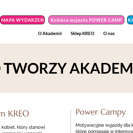
MAPA WYDARZEŃ
Kobiece wyjazdy POWER CAMP
K
O Akademii
Sklep KREO
O nas
 TWORZY AKADEM