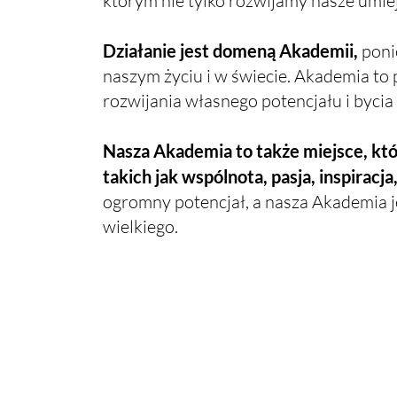
którym nie tylko rozwijamy nasze umie
Działanie jest domeną Akademii,
poni
naszym życiu i w świecie. Akademia to p
rozwijania własnego potencjału i bycia 
Nasza Akademia to także miejsce, któr
takich jak wspólnota, pasja, inspiracj
ogromny potencjał, a nasza Akademia je
wielkiego.
STRONA GŁÓWNA
AKADEMIA KREATYWNYCH KOBIET
REGULAMIN
POLITYKA PRYWATNOŚCI