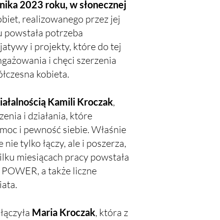
rnika 2023 roku, w słonecznej
iet, realizowanego przez jej
du powstała potrzeba
atywy i projekty, które do tej
ngażowania i chęci szerzenia
łczesna kobieta.
iałalnością Kamili Kroczak
,
rzenia
i działania, które
ą moc
i pewność siebie. Właśnie
ie tylko łączy, ale i poszerza,
 kilku miesiącach pracy powstała
 POWER, a także liczne
iata.
ołączyła
Maria Kroczak
, która z