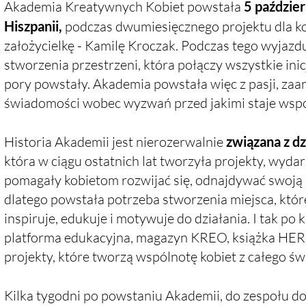
Akademia Kreatywnych Kobiet powstała
5 paździe
Hiszpanii,
podczas dwumiesięcznego projektu dla kob
założycielkę - Kamilę Kroczak. Podczas tego wyjaz
stworzenia przestrzeni, która połączy wszystkie inicj
pory powstały. Akademia powstała więc z pasji, zaa
świadomości wobec wyzwań przed jakimi staje wspó
Historia Akademii jest nierozerwalnie
związana z dz
która w ciągu ostatnich lat tworzyła projekty, wyda
pomagały kobietom rozwijać się, odnajdywać swoj
dlatego powstała potrzeba stworzenia miejsca, które n
inspiruje, edukuje i motywuje do działania. I tak po
platforma edukacyjna, magazyn KREO, książka HER
projekty, które tworzą wspólnotę kobiet z całego św
Kilka tygodni po powstaniu Akademii, do zespołu d