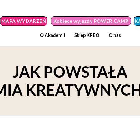
MAPA WYDARZEŃ
Kobiece wyjazdy POWER CAMP
K
O Akademii
Sklep KREO
O nas
JAK POWSTAŁA
IA KREATYWNYCH