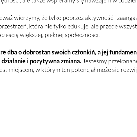
jętności, ale także wspieramy się nawzajem w codzi
eważ wierzymy, że tylko poprzez aktywność i zaan
rzestrzeń, która nie tylko edukuje, ale przede wszyst
częścią większej, pięknej społeczności.
e dba o dobrostan swoich członkiń, a jej fundament
a, działanie i pozytywna zmiana.
Jesteśmy przekonane
st miejscem, w którym ten potencjał może się rozwij
Akademia Kreatywnych Kobiet
190 Main Street
NG6 8EH
Nottingham, Wielka Brytania
hello@kamilakroczak.com