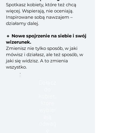
Spotkasz kobiety, które też chcą
więcej. Wspierają, nie oceniają.
Inspirowane sobą nawzajem –
działamy dalej.
🔸
Nowe spojrzenie na siebie i swój
wizerunek.
Zmienisz nie tylko sposób, w jaki
mówisz i działasz, ale też sposób, w
jaki się widzisz. A to zmienia
wszystko.
Dołącz
do
kobiet,
które
wybier
ają
odwag
ę