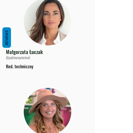
REVIEWS
Małgorzata Łuczak
@godzinazwyciestwa5
Red. techniczny