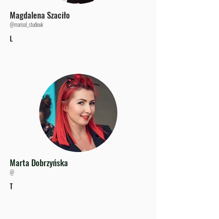
Magdalena Szaciło
@marisol_studiouk
L
Marta Dobrzyńska
@
T