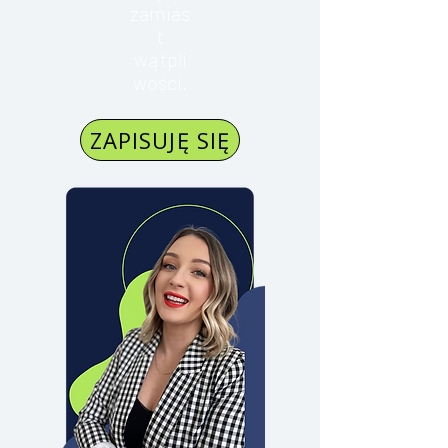
zamias
t
wątpli
wości.
ZAPISUJĘ SIĘ