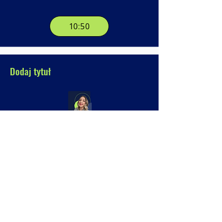
10:50
Dodaj tytuł
Zaprogramuj mózg na sukces –
poranki jako neurobiologiczna
inwestycja w siebie
11:10
Dodaj tytuł