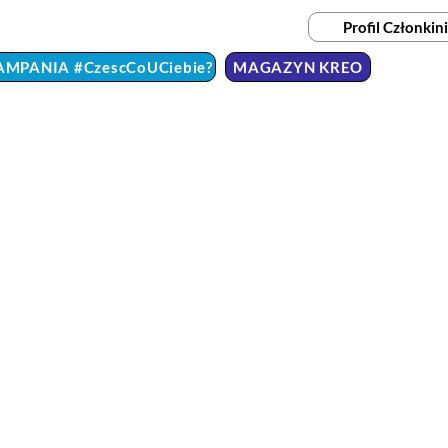
Profil Członkini
AMPANIA #CzescCoUCiebie?
MAGAZYN KREO