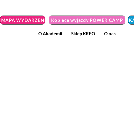
MAPA WYDARZEŃ
Kobiece wyjazdy POWER CAMP
K
O Akademii
Sklep KREO
O nas