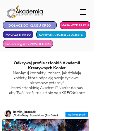
DOŁĄCZ DO KLUBU KREO
MAPA WYDARZEŃ
MAGAZYN KREO
KAMPANIA #CzescCoUCiebie?
Kobiece wyjazdy POWER CAMP
Odkrywaj profile członkiń Akademii
Kreatywnych Kobiet
Nawiązuj kontakty i zobacz, jak działają
kobiety, które odpalają swoje życiowe
i
biznesowe petardy!
Jesteś członkinią Akademii? Napisz do nas,
aby Twój profil znalazł się na #KREOściance