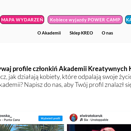
MAPA WYDARZEŃ
Kobiece wyjazdy POWER CAMP
K
O Akademii
Sklep KREO
O nas
waj profile członkiń Akademii Kreatywnych 
z, jak działają kobiety, które odpalają swoje ży
kademii? Napisz do nas, aby Twój profil znalazł 