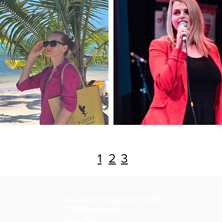
1
2
3
Akademia Kreatywnych Kobiet
190 Main Street
NG6 8EH