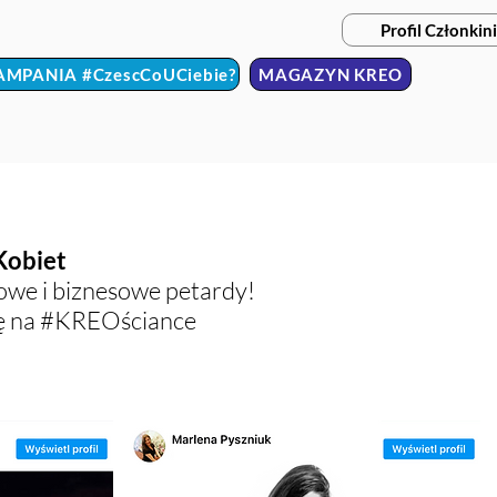
Profil Członkini
AMPANIA #CzescCoUCiebie?
MAGAZYN KREO
Kobiet
ciowe
i biznesowe petardy!
się na #KREOściance