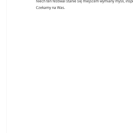
Niech ten festiwal stanie się miejscem wymiany myśli, insp
Czekamy na Was.