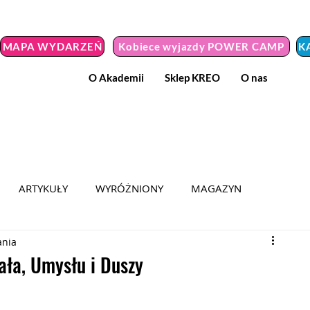
MAPA WYDARZEŃ
Kobiece wyjazdy POWER CAMP
K
O Akademii
Sklep KREO
O nas
ARTYKUŁY
WYRÓŻNIONY
MAGAZYN
ania
MEDIA
HER POWER 2024
KOBIETA Z MISJĄ
ała, Umysłu i Duszy
Y NIEZWYKŁE
WYZWANIE
PODRÓŻ DO SAMEJ SIEBIE