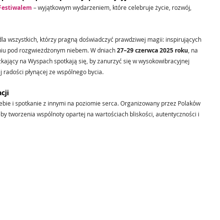
Festiwalem
 – wyjątkowym wydarzeniem, które celebruje życie, rozwój, 
 dla wszystkich, którzy pragną doświadczyć prawdziwej magii: inspirujących 
gniu pod rozgwieżdżonym niebem. W dniach 
27–29 czerwca 2025 roku
, na 
zkający na Wyspach spotkają się, by zanurzyć się w wysokowibracyjnej 
j radości płynącej ze wspólnego bycia.
cji
siebie i spotkanie z innymi na poziomie serca. Organizowany przez Polaków 
eby tworzenia wspólnoty opartej na wartościach bliskości, autentyczności i 