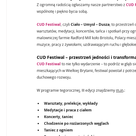
Z ogromną radością ogłaszamy nasze partnerstwo z 
CUD 
wspólnotę i piękno bycia sobą.
CUD Festiwal
, czyli 
Ciało – Umysł – Dusza
, to przestrzeń
warsztatów, medytacji, koncertów, tańca i spotkań przy o
malowniczej farmie Radford Mill koło Bristolu, Polacy mies
muzyce, pracy z żywiołami, uzdrawiającym ruchu i głębokie
CUD Festiwal – przestrzeń jedności i transforma
CUD Festiwal
 to nie tylko wydarzenie – to podróż w głąb 
mieszkających w Wielkiej Brytanii, festiwal powstał z potrz
duchowego rozwoju.
W programie tegorocznej, III edycji znajdziemy 
m.in
.:
Warsztaty, prelekcje, wykłady
Medytacje i praca z ciałem
Koncerty, taniec
Chodzenie po rozżarzonych węglach
Taniec z ogniem