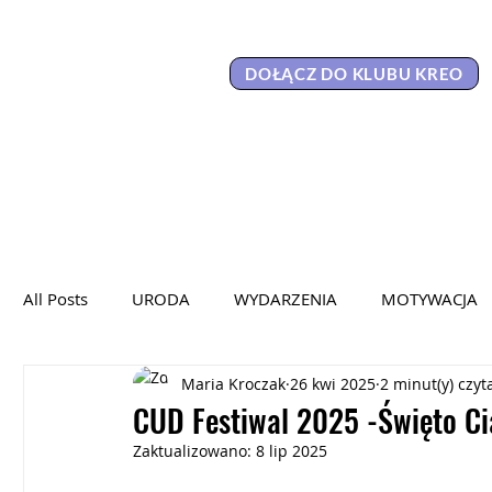
DOŁĄCZ DO KLUBU KREO
All Posts
URODA
WYDARZENIA
MOTYWACJA
Maria Kroczak
26 kwi 2025
2 minut(y) czyt
KAMPANIA SPOŁECZNA
WYWIADY
WYKŁADY
CUD Festiwal 2025 -Święto Ci
Zaktualizowano:
8 lip 2025
HER POWER 2025
PORTRETY KOBIET
KOBIET