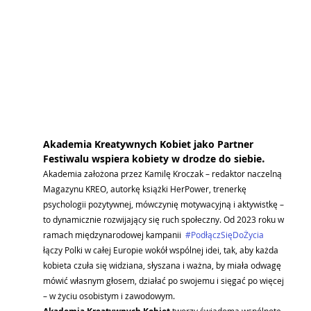
Akademia Kreatywnych Kobiet jako Partner 
. 
Festiwalu wspiera kobiety w drodze do siebie
Akademia założona przez Kamilę Kroczak – redaktor naczelną 
Magazynu KREO, autorkę książki HerPower, trenerkę 
psychologii pozytywnej, mówczynię motywacyjną i aktywistkę – 
to dynamicznie rozwijający się ruch społeczny. Od 2023 roku w 
ramach międzynarodowej kampanii  
#PodłączSięDoŻycia
łączy Polki w całej Europie wokół wspólnej idei, tak, aby każda 
kobieta czuła się widziana, słyszana i ważna, by miała odwagę 
mówić własnym głosem, działać po swojemu i sięgać po więcej 
– w życiu osobistym i zawodowym.
tworzy świadomą wspólnotę 