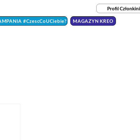
Profil Członkini
AMPANIA #CzescCoUCiebie?
MAGAZYN KREO