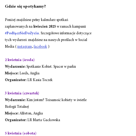
Gdzie się spotykamy?
Poniżej znajdziesz pełny kalendarz spotkań 
zaplanowanych na 
kwiecień 2025
 w ramach kampanii 
#PodłączSieDoŻycia
. Szczegółowe informacje dotyczące 
tych wydarzeń znajdziesz na naszych profilach w Social 
Media ( 
instagram
, 
facebook
 )
2 kwietnia (środa)
Wydarzenie:
 Spotkanie Kobiet. Spacer w parku
Miejsce:
 Leeds, Anglia
Organizator:
 LR Kasia Toczek
3 kwietnia (czwartek)
Wydarzenie:
 Kim jestem? Tożsamość kobiety w świetle 
Biologii Totalnej
Miejsce:
 Alfreton, Anglia
Organizator:
 LR Marta Gackowska
5 kwietnia (sobota)