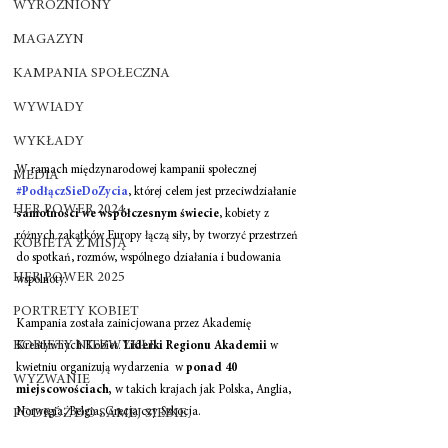
WYRÓŻNIONY
MAGAZYN
KAMPANIA SPOŁECZNA
WYWIADY
WYKŁADY
W ramach międzynarodowej kampanii społecznej 
MEDIA
#PodłączSieDoZycia
, której celem jest przeciwdziałanie 
HER POWER 2024
samotności we współczesnym świecie
, kobiety z 
różnych zakątków Europy łączą siły, by tworzyć przestrzeń 
KOBIETA Z MISJĄ
do spotkań, rozmów, wspólnego działania i budowania 
HER POWER 2025
wspólnoty.
PORTRETY KOBIET
Kampania została zainicjowana przez Akademię 
KOBIETY NIEZWYKŁE
Kreatywnych Kobiet. 
Liderki Regionu Akademii
 w 
kwietniu organizują wydarzenia  w 
ponad 40 
WYZWANIE
miejscowościach,
 w takich krajach jak Polska, Anglia, 
Norwegia, Belgia, Grecja czy Szkocja. 
PODRÓŻ DO SAMEJ SIEBIE