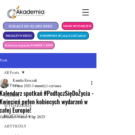
DOŁĄCZ DO KLUBU KREO
MAPA WYDARZEŃ
MAGAZYN KREO
KAMPANIA #CzescCoUCiebie?
Kobiece wyjazdy POWER CAMP
Post
All Posts
Kamila Kroczak
All Posts
31 mar 2025
3 minut(y) czytania
Kalendarz spotkań #PodłączSięDoŻycia -
URODA
Kwiecień pełen kobiecych wydarzeń w
WYDARZENIA
całej Europie!
MOTYWACJA
Zaktualizowano:
8 lip 2025
ARTYKUŁY