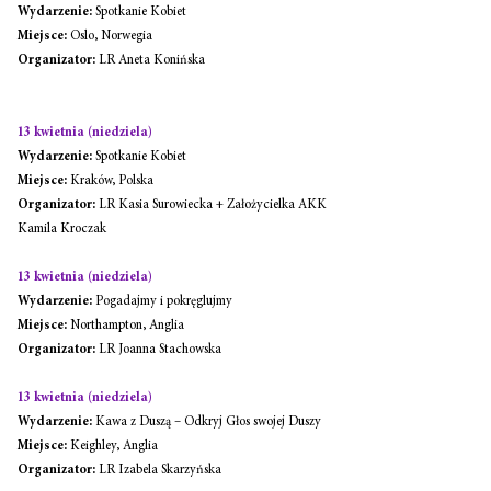
Wydarzenie:
 Spotkanie Kobiet
Miejsce:
 Oslo, Norwegia
Organizator:
 LR Aneta Konińska
13 kwietnia (niedziela)
Wydarzenie:
 Spotkanie Kobiet
Miejsce:
 Kraków, Polska
Organizator:
 LR Kasia Surowiecka + Założycielka AKK 
Kamila Kroczak
13 kwietnia (niedziela)
Wydarzenie:
 Pogadajmy i pokręglujmy
Miejsce:
 Northampton, Anglia
Organizator:
 LR Joanna Stachowska
13 kwietnia (niedziela)
Wydarzenie:
 Kawa z Duszą – Odkryj Głos swojej Duszy
Miejsce:
 Keighley, Anglia
Organizator:
 LR Izabela Skarzyńska