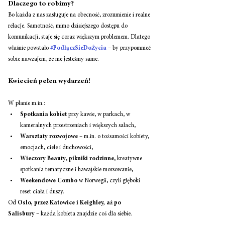
Dlaczego to robimy?
Bo każda z nas zasługuje na obecność, zrozumienie i realne 
relacje. Samotność, mimo dzisiejszego dostępu do 
komunikacji, staje się coraz większym problemem. Dlatego 
właśnie powstało 
#PodłączSieDoŻycia
 – by przypomnieć 
sobie nawzajem, że nie jesteśmy same.
Kwiecień pełen wydarzeń!
W planie m.in.:
Spotkania kobiet
 przy kawie, w parkach, w 
kameralnych przestrzeniach i większych salach,
Warsztaty rozwojowe
 – m.in. o tożsamości kobiety, 
emocjach, ciele i duchowości,
Wieczory Beauty
, 
pikniki rodzinne
, kreatywne 
spotkania tematyczne i hawajskie morsowanie,
Weekendowe Combo
 w Norwegii, czyli głęboki 
reset ciała i duszy.
Od 
Oslo, przez Katowice i Keighley, aż po 
Salisbury
 – każda kobieta znajdzie coś dla siebie.