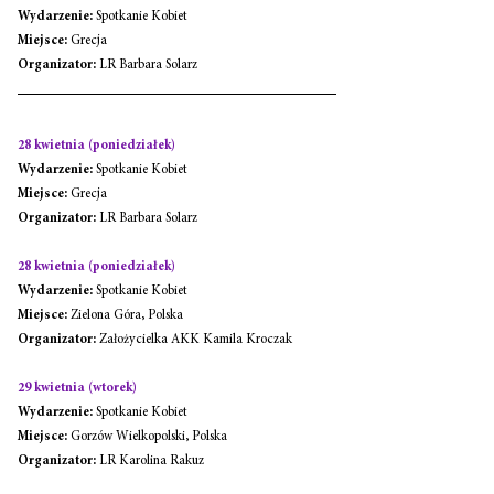
Wydarzenie:
 Spotkanie Kobiet
Miejsce:
 Grecja
Organizator:
 LR Barbara Solarz
28 kwietnia (poniedziałek)
Wydarzenie:
 Spotkanie Kobiet
Miejsce:
 Grecja
Organizator:
 LR Barbara Solarz
28 kwietnia (poniedziałek)
Wydarzenie:
 Spotkanie Kobiet
Miejsce:
 Zielona Góra, Polska
Organizator:
 Założycielka AKK Kamila Kroczak
29 kwietnia (wtorek)
Wydarzenie:
 Spotkanie Kobiet
Miejsce:
 Gorzów Wielkopolski, Polska
Organizator:
 LR Karolina Rakuz