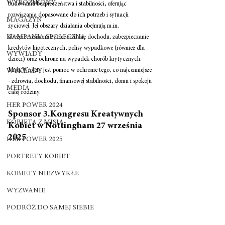
WYRÓŻNIONY
budowaniu bezpieczeństwa i stabilności, oferując 
rozwiązania dopasowane do ich potrzeb i sytuacji 
MAGAZYN
życiowej. Jej obszary działania obejmują m.in. 
KAMPANIA SPOŁECZNA
ubezpieczenia na życie, ochronę dochodu, zabezpieczanie 
kredytów hipotecznych, polisy wypadkowe (również dla 
WYWIADY
dzieci) oraz ochronę na wypadek chorób krytycznych. 
Misją Wiolety jest pomoc w ochronie tego, co najcenniejsze 
WYKŁADY
- zdrowia, dochodu, finansowej stabilności, domu i spokoju 
MEDIA
całej rodziny.
HER POWER 2024
Sponsor 3.Kongresu Kreatywnych 
KOBIETA Z MISJĄ
Kobiet w Nottingham 27 września 
2025
HER POWER 2025
PORTRETY KOBIET
KOBIETY NIEZWYKŁE
WYZWANIE
PODRÓŻ DO SAMEJ SIEBIE