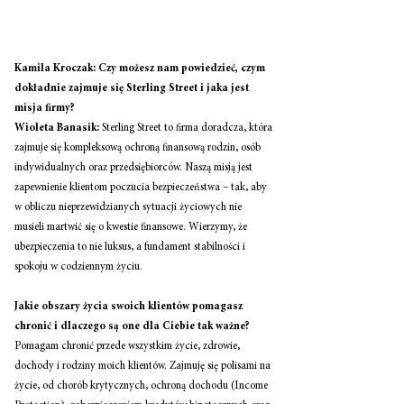
Kamila Kroczak: Czy możesz nam powiedzieć, czym 
dokładnie zajmuje się Sterling Street i jaka jest 
misja firmy?
Wioleta Banasik:
 Sterling Street to firma doradcza, która 
zajmuje się kompleksową ochroną finansową rodzin, osób 
indywidualnych oraz przedsiębiorców. Naszą misją jest 
zapewnienie klientom poczucia bezpieczeństwa – tak, aby 
w obliczu nieprzewidzianych sytuacji życiowych nie 
musieli martwić się o kwestie finansowe. Wierzymy, że 
ubezpieczenia to nie luksus, a fundament stabilności i 
spokoju w codziennym życiu.
Jakie obszary życia swoich klientów pomagasz 
chronić i dlaczego są one dla Ciebie tak ważne?
Pomagam chronić przede wszystkim życie, zdrowie, 
dochody i rodziny moich klientów. Zajmuję się polisami na 
życie, od chorób krytycznych, ochroną dochodu (Income 