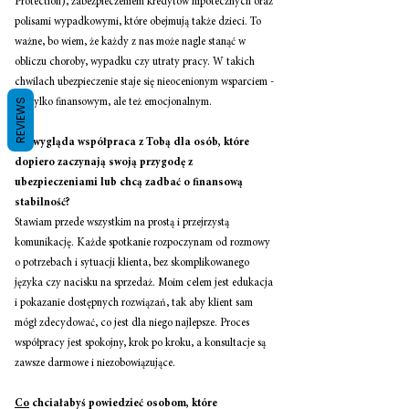
Protection), zabezpieczeniem kredytów hipotecznych oraz 
polisami wypadkowymi, które obejmują także dzieci. To 
ważne, bo wiem, że każdy z nas może nagle stanąć w 
obliczu choroby, wypadku czy utraty pracy. W takich 
chwilach ubezpieczenie staje się nieocenionym wsparciem - 
REVIEWS
nie tylko finansowym, ale też emocjonalnym.
Jak wygląda współpraca z Tobą dla osób, które 
dopiero zaczynają swoją przygodę z 
ubezpieczeniami lub chcą zadbać o finansową 
stabilność?
Stawiam przede wszystkim na prostą i przejrzystą 
komunikację. Każde spotkanie rozpoczynam od rozmowy 
o potrzebach i sytuacji klienta, bez skomplikowanego 
języka czy nacisku na sprzedaż. Moim celem jest edukacja 
i pokazanie dostępnych rozwiązań, tak aby klient sam 
mógł zdecydować, co jest dla niego najlepsze. Proces 
współpracy jest spokojny, krok po kroku, a konsultacje są 
zawsze darmowe i niezobowiązujące.
Co
 chciałabyś powiedzieć osobom, które 