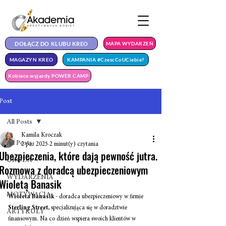
DOŁĄCZ DO KLUBU KREO
MAPA WYDARZEŃ
MAGAZYN KREO
KAMPANIA #CzescCoUCiebie?
Kobiece wyjazdy POWER CAMP
Post
All Posts
Kamila Kroczak
All Posts
2 paź 2025
2 minut(y) czytania
Ubezpieczenia, które dają pewność jutra.
URODA
Rozmowa z doradcą ubezpieczeniowym
WYDARZENIA
Wioletą Banasik
MOTYWACJA
Wioleta Banasik
 - doradca ubezpieczeniowy w firmie 
Sterling Street
, specjalizująca się w doradztwie 
ARTYKUŁY
finansowym. Na co dzień wspiera swoich klientów w 