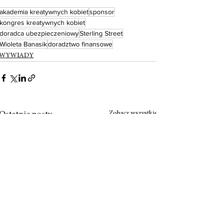
akademia kreatywnych kobiet
sponsor
kongres kreatywnych kobiet
doradca ubezpieczeniowy
Sterling Street
Wioleta Banasik
doradztwo finansowe
WYWIADY
Zobacz wszystkie
Ostatnie posty