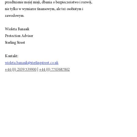
przedłużenie mojej misji, dbania o bezpieczeństwo i rozwój, 
nie tylko w wymiarze finansowym, ale też osobistym i 
zawodowym.
Wioleta Banasik
Protection Advisor
Sterling Street
Kontakt: 
wioleta.banasik@sterlingstreet.co.uk
+44 (0) 2039 539900
 | 
+44 (0) 7703687802