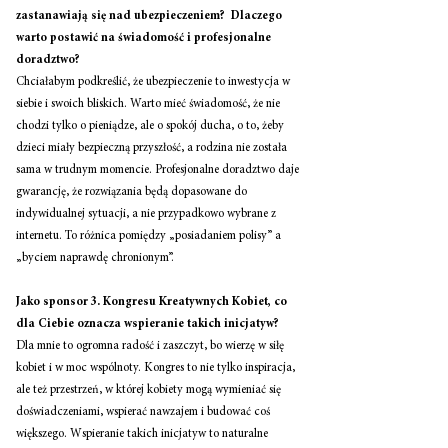
zastanawiają się nad ubezpieczeniem?  Dlaczego 
warto postawić na świadomość i profesjonalne 
doradztwo?
Chciałabym podkreślić, że ubezpieczenie to inwestycja w 
siebie i swoich bliskich. Warto mieć świadomość, że nie 
chodzi tylko o pieniądze, ale o spokój ducha, o to, żeby 
dzieci miały bezpieczną przyszłość, a rodzina nie została 
sama w trudnym momencie. Profesjonalne doradztwo daje 
gwarancję, że rozwiązania będą dopasowane do 
indywidualnej sytuacji, a nie przypadkowo wybrane z 
internetu. To różnica pomiędzy „posiadaniem polisy” a 
„byciem naprawdę chronionym”.
Jako sponsor 3. Kongresu Kreatywnych Kobiet, co 
dla Ciebie oznacza wspieranie takich inicjatyw?
Dla mnie to ogromna radość i zaszczyt, bo wierzę w siłę 
kobiet i w moc wspólnoty. Kongres to nie tylko inspiracja, 
ale też przestrzeń, w której kobiety mogą wymieniać się 
doświadczeniami, wspierać nawzajem i budować coś 
większego. Wspieranie takich inicjatyw to naturalne 