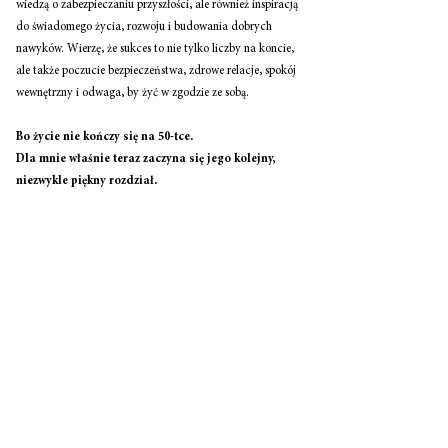
wiedzą o zabezpieczaniu przyszłości, ale również inspiracją 
do świadomego życia, rozwoju i budowania dobrych 
nawyków. Wierzę, że sukces to nie tylko liczby na koncie, 
ale także poczucie bezpieczeństwa, zdrowe relacje, spokój 
wewnętrzny i odwaga, by żyć w zgodzie ze sobą.
Bo życie nie kończy się na 50-tce.
Dla mnie właśnie teraz zaczyna się jego kolejny, 
niezwykle piękny rozdział.
________________________________________________
_____________
Sylwia
Pomeranc 
Kobieta, która wierzy, że na rozwój nigdy nie jest za późno. 
Pracuje w Spółce Kolejowej. Jednocześnie rozwija swój 
własny biznes  online, pomagając innym świadomie 
zabezpieczać swoją przyszłość finansową. 
Zajmuje się 
ubezpieczeniami, planami oszczędnościowymi oraz 
audytem polis. 
Pokazuje finanse w prosty, spokojny i 
zrozumiały sposób. W swojej pracy stawia na rozmowę, 