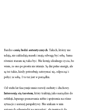
Bardzo 
cenię ludzi autentycznych
. Takich, którzy nie 
udają, nie zakładają masek i mają odwagę być sobą. Sama 
również staram się taka być. Nie kreuję idealnego życia, bo 
wiem, że ono po prostu nie istnieje. Są dni pełne energii, ale 
są też takie, kiedy potrzebuję zatrzymać się, odpocząć i 
pobyć ze sobą. I to też jest w porządku.
Od wielu lat fascynuje mnie rozwój osobisty i duchowy. 
Interesuję się tarotem,
 który traktuję jako narzędzie do 
refleksji, lepszego poznawania siebie i spojrzenia na różne 
sytuacje z szerszej perspektywy. Nie szukam w nim 
gotowych odpowiedzi na przyszłość, ale inspiracji do 