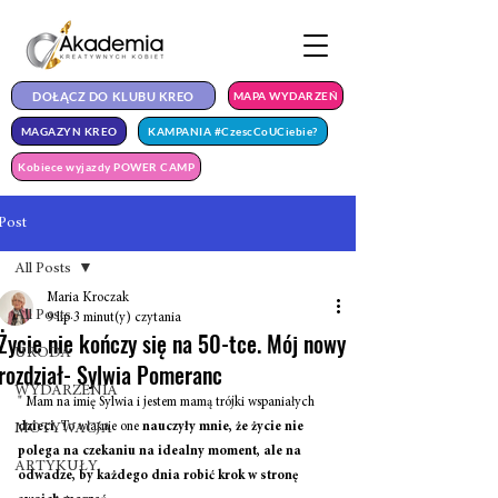
DOŁĄCZ DO KLUBU KREO
MAPA WYDARZEŃ
MAGAZYN KREO
KAMPANIA #CzescCoUCiebie?
Kobiece wyjazdy POWER CAMP
Post
All Posts
Maria Kroczak
All Posts
9 lip
3 minut(y) czytania
Życie nie kończy się na 50-tce. Mój nowy
URODA
rozdział- Sylwia Pomeranc
WYDARZENIA
" Mam na imię Sylwia i jestem mamą trójki wspaniałych 
dzieci.
 To właśnie one 
nauczyły mnie, że życie nie 
MOTYWACJA
polega na czekaniu na idealny moment, ale na 
ARTYKUŁY
odwadze, by każdego dnia robić krok w stronę 