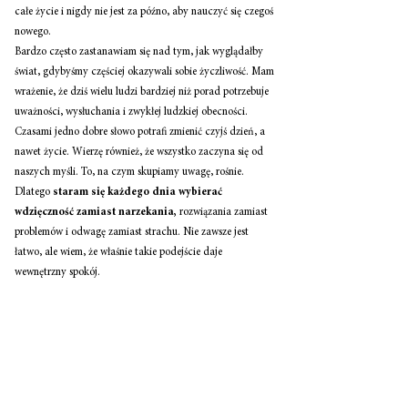
całe życie i nigdy nie jest za późno, aby nauczyć się czegoś 
nowego.
Bardzo często zastanawiam się nad tym, jak wyglądałby 
świat, gdybyśmy częściej okazywali sobie życzliwość. Mam 
wrażenie, że dziś wielu ludzi bardziej niż porad potrzebuje 
uważności, wysłuchania i zwykłej ludzkiej obecności. 
Czasami jedno dobre słowo potrafi zmienić czyjś dzień, a 
nawet życie. Wierzę również, że wszystko zaczyna się od 
naszych myśli. To, na czym skupiamy uwagę, rośnie. 
Dlatego 
staram się każdego dnia wybierać 
wdzięczność zamiast narzekania,
 rozwiązania zamiast 
problemów i odwagę zamiast strachu. Nie zawsze jest 
łatwo, ale wiem, że właśnie takie podejście daje 
wewnętrzny spokój.