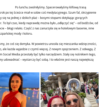
Po lunchu zwolniłyśmy. Spacerowałyśmy klifową trasą 
krok po tej ścieżce miał w sobie coś medytacyjnego. Szum fal, skrzypienie 
się na jednej z dzikich plaż – bosymi stopami dotykając gorących 
ar. To był czas, kiedy naprawdę można było „odłączyć się” – od bodźców, od 
cie – błogi relaks. Część z nas zanurzyła się w hotelowym basenie, inne 
szpańskiej mody i koloru. 
śmy, że coś się domyka. W powietrzu unosiła się mieszanka wdzięczności, 
go, ale każda wyjedzie z czymś więcej. Z nowym spojrzeniem. Z odwagą. Z 
órym Social Media przestały być tylko narzędziem. Stały się nośnikiem tego, 
y udowadniać – wystarczy być sobą. I to właśnie jest naszą największą 