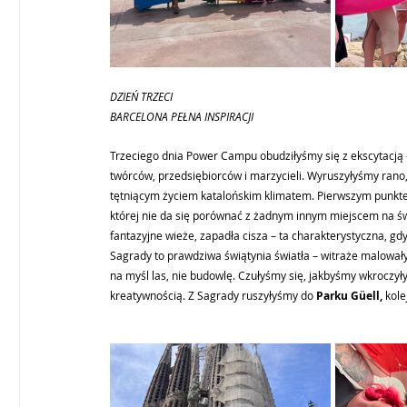
DZIEŃ TRZECI 
BARCELONA PEŁNA INSPIRACJI
Trzeciego dnia Power Campu obudziłyśmy się z ekscytacją – 
twórców, przedsiębiorców i marzycieli. Wyruszyłyśmy rano, p
tętniącym życiem katalońskim klimatem. Pierwszym punkte
której nie da się porównać z żadnym innym miejscem na świ
fantazyjne wieże, zapadła cisza – ta charakterystyczna, g
Sagrady to prawdziwa świątynia światła – witraże malowały
na myśl las, nie budowlę. Czułyśmy się, jakbyśmy wkroczyły
kreatywnością. Z Sagrady ruszyłyśmy do 
Parku Güell,
 kol