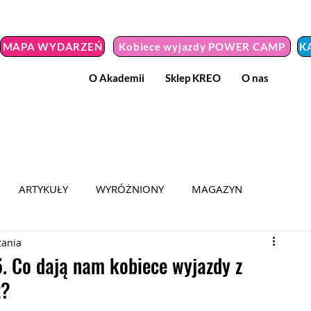
MAPA WYDARZEŃ
Kobiece wyjazdy POWER CAMP
K
O Akademii
Sklep KREO
O nas
ARTYKUŁY
WYRÓŻNIONY
MAGAZYN
tania
MEDIA
HER POWER 2024
KOBIETA Z MISJĄ
Co dają nam kobiece wyjazdy z
t?
Y NIEZWYKŁE
WYZWANIE
PODRÓŻ DO SAMEJ SIEBIE