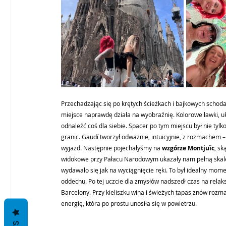
Przechadzając się po krętych ścieżkach i bajkowych schoda
miejsce naprawdę działa na wyobraźnię. Kolorowe ławki, u
odnaleźć coś dla siebie. Spacer po tym miejscu był nie ty
granic. Gaudí tworzył odważnie, intuicyjnie, z rozmachem 
wyjazd. Następnie pojechałyśmy na 
wzgórze Montjuïc
, sk
widokowe przy Pałacu Narodowym ukazały nam pełną skalę 
wydawało się jak na wyciągnięcie ręki. To był idealny momen
oddechu. Po tej uczcie dla zmysłów nadszedł czas na relak
Barcelony. Przy kieliszku wina i świeżych tapas znów rozm
energię, która po prostu unosiła się w powietrzu.