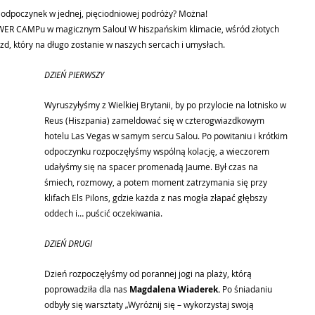
 odpoczynek w jednej, pięciodniowej podróży? Można!  
WER CAMPu w magicznym Salou! W hiszpańskim klimacie, wśród złotych 
zd, który na długo zostanie w naszych sercach i umysłach.
DZIEŃ PIERWSZY 
Wyruszyłyśmy z Wielkiej Brytanii, by po przylocie na lotnisko w 
Reus (Hiszpania) zameldować się w czterogwiazdkowym 
hotelu Las Vegas w samym sercu Salou. Po powitaniu i krótkim 
odpoczynku rozpoczęłyśmy wspólną kolację, a wieczorem 
udałyśmy się na spacer promenadą Jaume. Był czas na 
śmiech, rozmowy, a potem moment zatrzymania się przy 
klifach Els Pilons, gdzie każda z nas mogła złapać głębszy 
oddech i… puścić oczekiwania.
DZIEŃ DRUGI 
Dzień rozpoczęłyśmy od porannej jogi na plaży, którą 
poprowadziła dla nas 
Magdalena Wiaderek.
 Po śniadaniu 
odbyły się warsztaty „Wyróżnij się – wykorzystaj swoją 