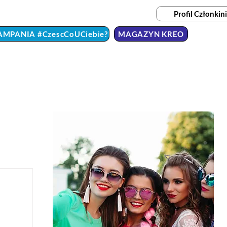
Profil Członkini
AMPANIA #CzescCoUCiebie?
MAGAZYN KREO