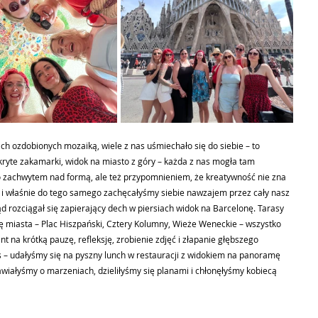
ch ozdobionych mozaiką, wiele z nas uśmiechało się do siebie – to 
kryte zakamarki, widok na miasto z góry – każda z nas mogła tam 
lko zachwytem nad formą, ale też przypomnieniem, że kreatywność nie zna 
– i właśnie do tego samego zachęcałyśmy siebie nawzajem przez cały nasz 
ąd rozciągał się zapierający dech w piersiach widok na Barcelonę. Tarasy 
miasta – Plac Hiszpański, Cztery Kolumny, Wieże Weneckie – wszystko 
t na krótką pauzę, refleksję, zrobienie zdjęć i złapanie głębszego 
s – udałyśmy się na pyszny lunch w restauracji z widokiem na panoramę 
awiałyśmy o marzeniach, dzieliłyśmy się planami i chłonęłyśmy kobiecą 