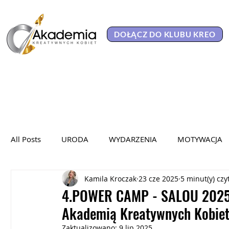
DOŁĄCZ DO KLUBU KREO
All Posts
URODA
WYDARZENIA
MOTYWACJA
Kamila Kroczak
23 cze 2025
5 minut(y) czy
KAMPANIA SPOŁECZNA
WYWIADY
WYKŁADY
4.POWER CAMP - SALOU 2025. 
Akademią Kreatywnych Kobie
HER POWER 2025
PORTRETY KOBIET
KOBIET
Zaktualizowano:
9 lip 2025