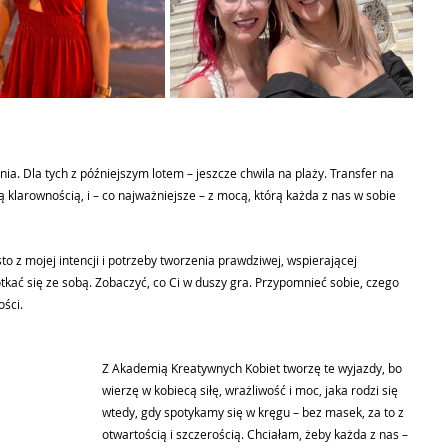
ia. Dla tych z późniejszym lotem – jeszcze chwila na plaży. Transfer na 
 klarownością, i – co najważniejsze – z mocą, którą każda z nas w sobie 
to z mojej intencji i potrzeby tworzenia prawdziwej, wspierającej 
otkać się ze sobą. Zobaczyć, co Ci w duszy gra. Przypomnieć sobie, czego 
ści.
Z Akademią Kreatywnych Kobiet tworzę te wyjazdy, bo 
wierzę w kobiecą siłę, wrażliwość i moc, jaka rodzi się 
wtedy, gdy spotykamy się w kręgu – bez masek, za to z 
otwartością i szczerością. Chciałam, żeby każda z nas – 