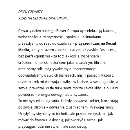
DZIEŃ CZWARTY 
 CZAS NA GŁĘBOKIE UWOLNIENIE
Czwarty dzień naszego Power Campu był celebracją kobiecej 
widoczności, autentyczności i spokoju. Po śniadaniu 
przeszłyśmy od razu do działania – 
przyszedł czas na Social 
Media,
 ale tym razem zupełnie inaczej niż zwykle. Bez presji, 
bez perfekcjonizmu – za to z lekkością, wsparciem i 
śródziemnomorskim słońcem jako naturalnym filtrem. 
Kręciłyśmy rolki, nagrywałyśmy autoprezentacje, 
opowiadałyśmy o swoich biznesach, misji i pasjach. Każda z 
uczestniczek miała swoją chwilę – w kadrze, w swoim głosie, w 
swojej prawdzie. W tle turkusowe morze i złote klify Salou, a w 
powietrzu – energia odwagi i autentyczności.
To nie były tylko nagrania. To były opowieści kobiet, które stają 
po swojej stronie – odważnie, z uśmiechem i w swojej mocy. 
Uczyłyśmy się nie tylko techniki, ale przede wszystkim – jak 
mówić do świata z lekkością, jak tworzyć z serca i jak 
przyciągać ludzi nie stylem, ale spójnością.