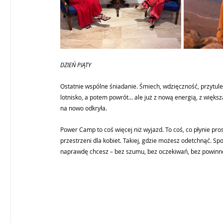
DZIEŃ PIĄTY
Ostatnie wspólne śniadanie. Śmiech, wdzięczność, przytulen
lotnisko, a potem powrót… ale już z nową energią, z większą
na nowo odkryła.
Power Camp to coś więcej niż wyjazd. To coś, co płynie pros
przestrzeni dla kobiet. Takiej, gdzie możesz odetchnąć. Sp
naprawdę chcesz – bez szumu, bez oczekiwań, bez powinno