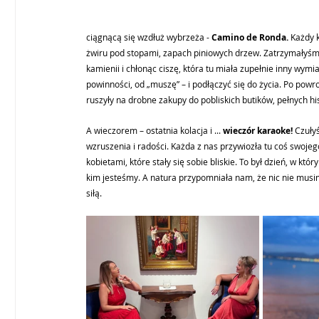
ciągnącą się wzdłuż wybrzeża - 
Camino de Ronda.
 Każdy 
żwiru pod stopami, zapach piniowych drzew. Zatrzymałyśmy 
kamienii i chłonąc ciszę, która tu miała zupełnie inny wymi
powinności, od „muszę” – i podłączyć się do życia. Po powro
ruszyły na drobne zakupy do pobliskich butików, pełnych hi
A wieczorem – ostatnia kolacja i ... 
wieczór karaoke! 
Czuły
wzruszenia i radości. Każda z nas przywiozła tu coś swoje
kobietami, które stały się sobie bliskie. To był dzień, w kt
kim jesteśmy. A natura przypomniała nam, że nic nie musim
siłą.