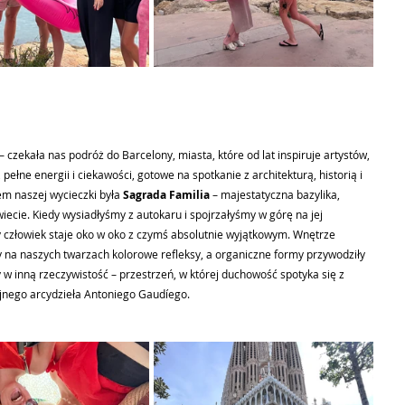
czekała nas podróż do Barcelony, miasta, które od lat inspiruje artystów, 
ełne energii i ciekawości, gotowe na spotkanie z architekturą, historią i 
m naszej wycieczki była 
Sagrada Familia 
– majestatyczna bazylika, 
ecie. Kiedy wysiadłyśmy z autokaru i spojrzałyśmy w górę na jej 
dy człowiek staje oko w oko z czymś absolutnie wyjątkowym. Wnętrze 
 na naszych twarzach kolorowe refleksy, a organiczne formy przywodziły 
 w inną rzeczywistość – przestrzeń, w której duchowość spotyka się z 
ejnego arcydzieła Antoniego Gaudíego. 