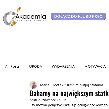
DOŁĄCZ DO KLUBU KREO
All Posts
URODA
WYDARZENIA
MOTYWACJA
Maria Kroczak
3 lut
4 minut(y) czytania
KAMPANIA SPOŁECZNA
WYWIADY
WYKŁADY
Bahamy na największym statk
Zaktualizowano:
15 lut
HER POWER 2025
Czy można połączyć luksus pięciogwiazdkowego ho
PORTRETY KOBIET
KOBIET