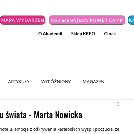
MAPA WYDARZEŃ
Kobiece wyjazdy POWER CAMP
K
O Akademii
Sklep KREO
O nas
ARTYKUŁY
WYRÓŻNIONY
MAGAZYN
MEDIA
HER POWER 2024
KOBIETA Z MISJĄ
u świata - Marta Nowicka
telu, emocje z odkrywania karaibskich wysp i poczucie, że 
Y NIEZWYKŁE
WYZWANIE
PODRÓŻ DO SAMEJ SIEBIE