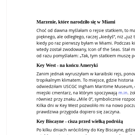
Marzenie, które narodziło się w Miami
Choć od dawna myślałam o rejsie statkiem, to mar
pięknego, ale odległego, raczej „kiedyś”, niż „już
kiedy po raz pierwszy byłam w Miami. Podczas ki
wtedy został zwodowany, Icon of the Seas. Stał m
od razu pomyślałam: „Tak, tym statkiem muszę po
Key West - na końcu Ameryki
Zanim jednak wyruszyłam w karaibski rejs, pono
tropikalnym klimatem. To miejsce, gdzie historia
odwiedziłam USCGC Ingham Maritime Museum, czy
miejski cmentarz, na którym spoczywają 
m.in
. ż
również przy znaku „Mile 0”, symbolicznie rozpo
Kilka dni w Key West pozwoliło mi na nowo poczu
prawdziwa przygoda dopiero się zaczyna.
Key Biscayne - cisza przed wielką podróżą
Po kilku dniach wróciliśmy do Key Biscayne, gd