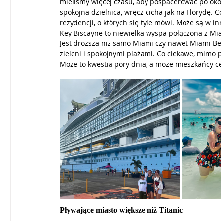
mieliśmy więcej czasu, aby pospacerować po okol
spokojna dzielnica, wręcz cicha jak na Florydę. 
rezydencji, o których się tyle mówi. Może są w in
Key Biscayne to niewielka wyspa połączona z Mi
Jest droższa niż samo Miami czy nawet Miami Beac
zieleni i spokojnymi plażami. Co ciekawe, mimo pr
Może to kwestia pory dnia, a może mieszkańcy ce
Pływające miasto większe niż Titanic