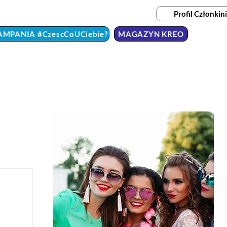
Profil Członkini
AMPANIA #CzescCoUCiebie?
MAGAZYN KREO