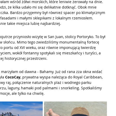
łam wśród żółwi morskich, które leniwie żerowały na dnie. 
dzi, że kilka udało mi się delikatnie dotknąć. Obok mnie 
zczka. Bardzo przyjemny był również spacer po klimatycznym 
 fasadami i małymi sklepikami z lokalnym rzemiosłem. 
śnie takie miejsca lubię najbardziej.
jutrze przyniosło wizytę w San Juan, stolicy Portoryko. To był 
i w słońcu. Mimo tego zwiedziliśmy monumentalną fortecę 
 do portu od XVI wieku, oraz równie imponującą twierdzę 
 życiem, wokół fontanny spotykali się mieszkańcy i turyści, a 
ej historycznej przestrzeni.
m marzyłam od dawna - Bahamy. Już od rana zza okna widać 
ła 
CocoCay
, prywatna wyspa należąca do Royal Caribbean, 
ziwy raj, połączenie naturalnych plaż i wodnego parku 
orzu, laguny, hamaki pod palmami i snorkeling. Spotkaliśmy 
ocje, ale tylko na chwilę.