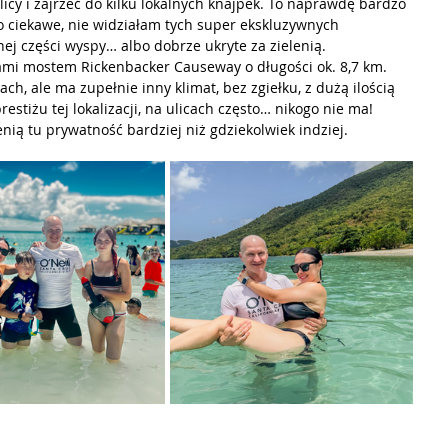
icy i zajrzeć do kilku lokalnych knajpek. To naprawdę bardzo 
Co ciekawe, nie widziałam tych super ekskluzywnych 
nej części wyspy… albo dobrze ukryte za zielenią.
ami mostem Rickenbacker Causeway o długości ok. 8,7 km. 
h, ale ma zupełnie inny klimat, bez zgiełku, z dużą ilością 
estiżu tej lokalizacji, na ulicach często… nikogo nie ma! 
nią tu prywatność bardziej niż gdziekolwiek indziej.