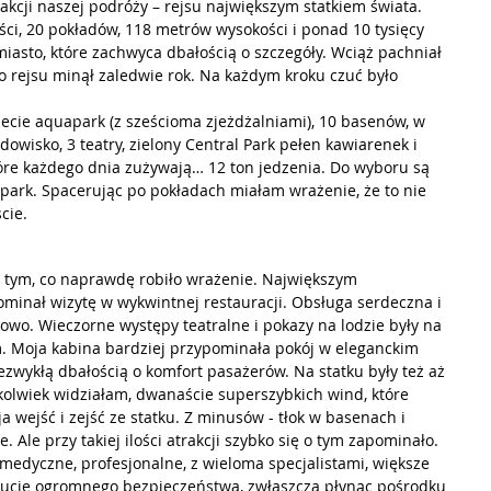
akcji naszej podróży – rejsu największym statkiem świata.
ści, 20 pokładów, 118 metrów wysokości i ponad 10 tysięcy 
iasto, które zachwyca dbałością o szczegóły. Wciąż pachniał 
o rejsu minął zaledwie rok. Na każdym kroku czuć było 
iecie aquapark (z sześcioma zjeżdżalniami), 10 basenów, w 
dowisko, 3 teatry, zielony Central Park pełen kawiarenek i 
które każdego dnia zużywają… 12 ton jedzenia. Do wyboru są 
park. Spacerując po pokładach miałam wrażenie, że to nie 
cie.
 tym, co naprawdę robiło wrażenie. Największym 
minał wizytę w wykwintnej restauracji. Obsługa serdeczna i 
kowo. Wieczorne występy teatralne i pokazy na lodzie były na 
. Moja kabina bardziej przypominała pokój w eleganckim 
iezwykłą dbałością o komfort pasażerów. Na statku były też aż 
ykolwiek widziałam, dwanaście superszybkich wind, które 
ja wejść i zejść ze statku. Z minusów - tłok w basenach i 
. Ale przy takiej ilości atrakcji szybko się o tym zapominało. 
edyczne, profesjonalne, z wieloma specjalistami, większe 
zucie ogromnego bezpieczeństwa, zwłaszcza płynąc pośrodku 