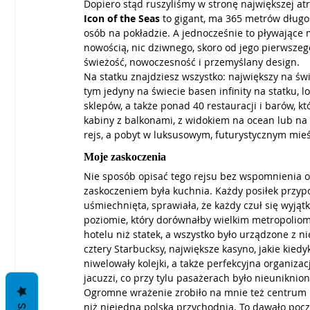
Dopiero stąd ruszyliśmy w stronę największej atr
Icon of the Seas
 to gigant, ma 365 metrów długo
osób na pokładzie. A jednocześnie to pływające m
nowością, nic dziwnego, skoro od jego pierwszeg
świeżość, nowoczesność i przemyślany design.
Na statku znajdziesz wszystko: największy na św
tym jedyny na świecie basen infinity na statku, lo
sklepów, a także ponad 40 restauracji i barów, 
kabiny z balkonami, z widokiem na ocean lub na 
rejs, a pobyt w luksusowym, futurystycznym mieś
Moje zaskoczenia
Nie sposób opisać tego rejsu bez wspomnienia o
zaskoczeniem była kuchnia. Każdy posiłek przypo
uśmiechnięta, sprawiała, że każdy czuł się wyjąt
poziomie, który dorównałby wielkim metropoliom
hotelu niż statek, a wszystko było urządzone z n
cztery Starbucksy, największe kasyno, jakie kied
niwelowały kolejki, a także perfekcyjna organizac
jacuzzi, co przy tylu pasażerach było nieuniknione
Ogromne wrażenie zrobiło na mnie też centrum m
niż niejedna polska przychodnia. To dawało poc