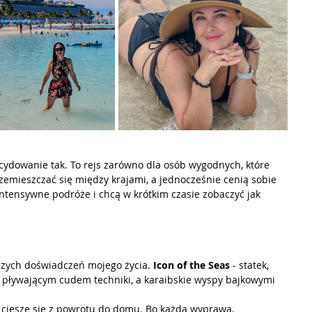
cydowanie tak. To rejs zarówno dla osób wygodnych, które 
zemieszczać się między krajami, a jednocześnie cenią sobie 
ą intensywne podróże i chcą w krótkim czasie zobaczyć jak 
czych doświadczeń mojego życia. 
Icon of the Seas
 - statek, 
ię pływającym cudem techniki, a karaibskie wyspy bajkowymi 
 cieszę się z powrotu do domu. Bo każda wyprawa, 