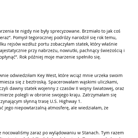
zenia te nigdy nie były sprecyzowane. Brzmiało to jak coś 
 teraz”. Pomysł tegorocznej podróży narodził się rok temu, 
lku rejsów wzdłuż portu zobaczyłam statek, który właśnie 
ajestatycznie przy nabrzeżu, nowiutki, pachnący świeżością i 
płynąć”. Rok później moje marzenie spełniło się.
wnie odwiedziłam Key West, które wciąż mnie urzeka swoim 
 miesza się z beztroską. Spacerowałam wąskimi uliczkami, 
li dawny statek wojenny z czasów II wojny światowej, oraz 
ołnierze polegli w obronie swojego kraju. Zatrzymałam się 
czynającym słynną trasę U.S. Highway 1.
ć jego niepowtarzalną atmosferę, ale wiedziałam, że 
zie nocowaliśmy zaraz po wylądowaniu w Stanach. Tym razem 