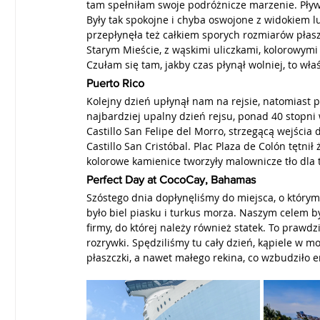
tam spełniłam swoje podróżnicze marzenie. Pływa
Były tak spokojne i chyba oswojone z widokiem lu
przepłynęła też całkiem sporych rozmiarów płas
Starym Mieście, z wąskimi uliczkami, kolorowymi
Czułam się tam, jakby czas płynął wolniej, to wła
Puerto Rico
Kolejny dzień upłynął nam na rejsie, natomiast po
najbardziej upalny dzień rejsu, ponad 40 stopn
Castillo San Felipe del Morro, strzegącą wejścia
Castillo San Cristóbal. Plac Plaza de Colón tętnił
kolorowe kamienice tworzyły malownicze tło dla t
Perfect Day at CocoCay, Bahamas
Szóstego dnia dopłynęliśmy do miejsca, o który
było biel piasku i turkus morza. Naszym celem by
firmy, do której należy również statek. To prawd
rozrywki. Spędziliśmy tu cały dzień, kąpiele w m
płaszczki, a nawet małego rekina, co wzbudziło em