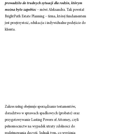
prowadziło do trudnych sytuacji dla rodzin, którym 
można było zapobiec 
– mówi Aleksandra. Tak powstał 
BrightPath Estate Planning – firma, której fundamentem 
jest przejrzystość, edukacja i indywidualne podejście do 
klienta.
Zakres usług obejmuje sporządzanie testamentów, 
doradztwo w sprawach spadkowych (probate) oraz 
przygotowywanie Lasting Powers of Attorney, czyli 
pełnomocnictw na wypadek utraty zdolności do 
podejmowania decyzji. Jednak tym, co wyróżnia 