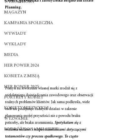
Cebula, prawniczka i założycielka BrightPath Estate 
WYRÓŻNIONY
Planning.
MAGAZYN
KAMPANIA SPOŁECZNA
WYWIADY
WYKŁADY
MEDIA
HER POWER 2024
KOBIETA Z MISJĄ
HER POWER 2025
Pomysł na stworzenie własnej marki zrodził się z 
wieloletniego doświadczenia zawodowego oraz obserwacji 
PORTRETY KOBIET
realnych problemów klientów. Jak sama podkreśla, wiele 
KOBIETY NIEZWYKŁE
osób nie podejmuje żadnych działań w zakresie 
planowania swojej przyszłości nie z powodu braku 
WYZWANIE
potrzeby, ale braku zrozumienia. 
Spotykałam się z 
PODRÓŻ DO SAMEJ SIEBIE
wieloma mitami i nieporozumieniami dotyczącymi 
testamentów czy procesu spadkowego. To często 