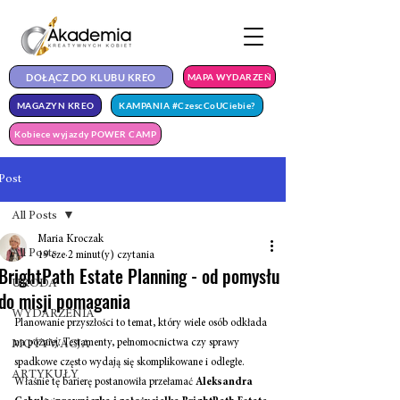
DOŁĄCZ DO KLUBU KREO
MAPA WYDARZEŃ
MAGAZYN KREO
KAMPANIA #CzescCoUCiebie?
Kobiece wyjazdy POWER CAMP
Post
All Posts
Maria Kroczak
All Posts
19 cze
2 minut(y) czytania
BrightPath Estate Planning - od pomysłu
URODA
do misji pomagania
WYDARZENIA
Planowanie przyszłości to temat, który wiele osób odkłada 
na później. Testamenty, pełnomocnictwa czy sprawy 
MOTYWACJA
spadkowe często wydają się skomplikowane i odległe. 
ARTYKUŁY
Właśnie tę barierę postanowiła przełamać 
Aleksandra 