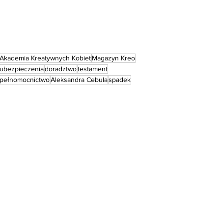
Akademia Kreatywnych Kobiet
Magazyn Kreo
ubezpieczenia
doradztwo
testament
pełnomocnictwo
Aleksandra Cebula
spadek
BrightPath
ARTYKUŁY
Zobacz wszystkie
Ostatnie posty