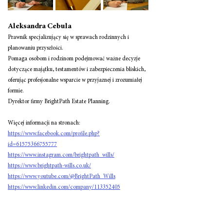
Aleksandra Cebula 
Prawnik specjalizujący się w sprawach rodzinnych i 
planowaniu przyszłości. 
Pomaga osobom i rodzinom podejmować ważne decyzje 
dotyczące majątku, testamentów i zabezpieczenia bliskich, 
oferując profesjonalne wsparcie w przyjaznej i zrozumiałej 
formie.
Dyrektor firmy BrightPath Estate Planning. 
Więcej informacji na stronach: 
https://www.facebook.com/profile.php?
id=61575366755777
https://www.instagram.com/brightpath_wills/
https://www.brightpath-wills.co.uk/
https://www.youtube.com/@BrightPath_Wills
https://www.linkedin.com/company/113352405