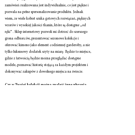
zamówień realizowana jest indywidualnie, co jest piękne i 
pozwala na pełne spersonalizowanie produktu. Jednak 
wiem, że wiele kobiet szuka gotowych rozwiązań, pięknych 
wzorów i wysokiej jakości tkanin, które są dostępne „od 
ręki” . Sklep internetowy pozwoli mi dotrzeć do szerszego 
grona odbiorców, prezentować sezonowe kolekcje i 
oferować kimono jako element codziennej garderoby, a nie 
tylko luksusowy dodatek szyty na miarę. Będzie to miejsce, 
gdzie z łatwością będzie można przeglądać dostępne 
modele, poznawać historię stojącą za każdym projektem i 
dokonywać zakupów z dowolnego miejsca na świecie. 
Czy w Twojej kolekcji można znaleźć inne ubrania 
jak sukienki, bluzki? 
Tak. Od niedawna również wprowadzam do kolekcji 
bluzki i sukienki o kroju kimona. To odpowiedź na rosnące 
zainteresowanie luźnymi, eleganckimi i komfortowymi 
fasonami, które czerpią inspirację z japońskiej estetyki, ale 
są jednocześnie bardziej uniwersalne i łatwiejsze do 
stylizowania na co dzień. Te nowe produkty zachowują 