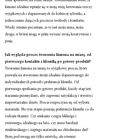
wiele sposobów, na różne okazje. Uświadomiłam sobie, że 
kimono idealnie wpisuje się w moją wizję kreowania rzeczy 
wyjątkowych i dopasowanych do kobiecej sylwetki, a 
jednocześnie dających poczucie swobody i komfortu. 
Wtedy właśnie poczułam, że to jest moja nisza, moja 
droga, w której mogę w pełni wyrazić swoją kreatywność i 
pasję. 
Jak wygląda proces tworzenia kimona na miarę, od 
pierwszego kontaktu z klientką po gotowy produkt? 
Tworzenie kimona na miarę to wyjątkowy proces, który 
pozwala na stworzenie stroju idealnie dopasowanego do 
indywidualnych potrzeb i preferencji klientki. Od 
pierwszego spotkania po gotowy produkt, każdy etap jest 
starannie przemyślany, aby zapewnić satysfakcję i stworzyć 
niepowtarzalne dzieło. Proces rozpoczyna się od wyboru 
materiału. Na tym etapie poznaję preferencje klientki co do 
rodzaju tkaniny. Czy szukamy czegoś lekkiego i 
zwiewnego, idealnego na lato, czy może bardziej 
strukturalnego i ciepłego materiału na chłodniejsze dni? 
Biorę pod uwagę nie tylko estetykę, ale również 