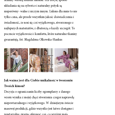
tkaniny wnoszą element luksusu. Ich dotyk, sposób 
układania się na sylwetce i naturalny połysk są 
nieporówny- walne z niczym innym. Luksus dla mnie to nie 
tylko cena, ale przede wszystkim jakość doświadczenia i 
świadomość, że nosi się coś wyjątkowego, stworzonego z 
najlepszych materiałów, z dbałością o każdy szczegół. To 
poczucie wyjątkowości i komfortu, które naturalne tkaniny 
gwarantują. fot. Magdalena Olkowska-Hankus 
Jak ważna jest dla Ciebie unikalność w tworzeniu 
Twoich kimon? 
Decyzja o ograniczaniu liczby egzemplarzy z danego 
wzoru wynika z mojej chęci stworzenia czegoś naprawdę 
niepowtarzalnego i wyjątkowego. W dzisiejszym świecie 
masowej produkcji, gdzie wszystko jest łatwo dostępne i 
powtarzalne, pragnę oferować coś, co wyróżni moją 