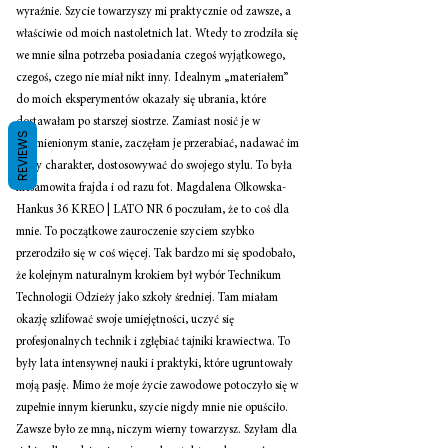
wyraźnie. Szycie towarzyszy mi praktycznie od zawsze, a 
właściwie od moich nastoletnich lat. Wtedy to zrodziła się 
we mnie silna potrzeba posiadania czegoś wyjątkowego, 
czegoś, czego nie miał nikt inny. Idealnym „materiałem” 
do moich eksperymentów okazały się ubrania, które 
dostawałam po starszej siostrze. Zamiast nosić je w 
REVIEWS
niezmienionym stanie, zaczęłam je przerabiać, nadawać im 
nowy charakter, dostosowywać do swojego stylu. To była 
niesamowita frajda i od razu fot. Magdalena Olkowska-
Hankus 36 KREO | LATO NR 6 poczułam, że to coś dla 
mnie. To początkowe zauroczenie szyciem szybko 
przerodziło się w coś więcej. Tak bardzo mi się spodobało, 
że kolejnym naturalnym krokiem był wybór Technikum 
Technologii Odzieży jako szkoły średniej. Tam miałam 
okazję szlifować swoje umiejętności, uczyć się 
profesjonalnych technik i zgłębiać tajniki krawiectwa. To 
były lata intensywnej nauki i praktyki, które ugruntowały 
moją pasję. Mimo że moje życie zawodowe potoczyło się w 
zupełnie innym kierunku, szycie nigdy mnie nie opuściło. 
Zawsze było ze mną, niczym wierny towarzysz. Szyłam dla 