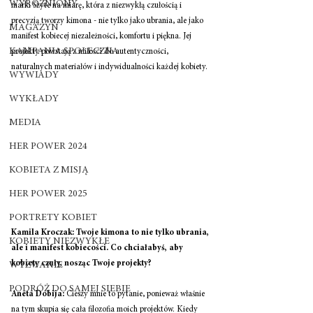
WYRÓŻNIONY
marki Szyte na miarę, która z niezwykłą czułością i 
precyzją tworzy kimona - nie tylko jako ubrania, ale jako 
MAGAZYN
manifest kobiecej niezależności, komfortu i piękna. Jej 
KAMPANIA SPOŁECZNA
projekty powstają z miłości do autentyczności, 
naturalnych materiałów i indywidualności każdej kobiety. 
WYWIADY
WYKŁADY
MEDIA
HER POWER 2024
KOBIETA Z MISJĄ
HER POWER 2025
PORTRETY KOBIET
Kamila Kroczak: Twoje kimona to nie tylko ubrania, 
KOBIETY NIEZWYKŁE
ale i manifest kobiecości. Co chciałabyś, aby 
kobiety czuły, nosząc Twoje projekty? 
WYZWANIE
PODRÓŻ DO SAMEJ SIEBIE
Aneta Dobija: 
Cieszy mnie to pytanie, ponieważ właśnie 
na tym skupia się cała filozofia moich projektów. Kiedy 