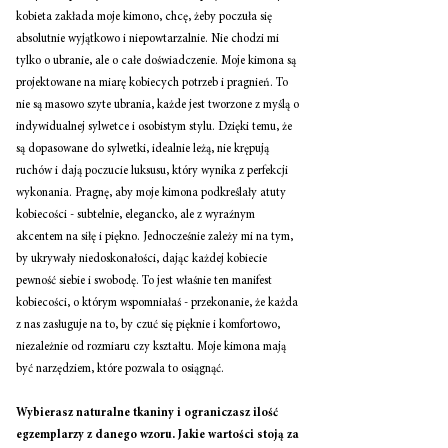
kobieta zakłada moje kimono, chcę, żeby poczuła się 
absolutnie wyjątkowo i niepowtarzalnie. Nie chodzi mi 
tylko o ubranie, ale o całe doświadczenie. Moje kimona są 
projektowane na miarę kobiecych potrzeb i pragnień. To 
nie są masowo szyte ubrania, każde jest tworzone z myślą o 
indywidualnej sylwetce i osobistym stylu. Dzięki temu, że 
są dopasowane do sylwetki, idealnie leżą, nie krępują 
ruchów i dają poczucie luksusu, który wynika z perfekcji 
wykonania. Pragnę, aby moje kimona podkreślały atuty 
kobiecości - subtelnie, elegancko, ale z wyraźnym 
akcentem na siłę i piękno. Jednocześnie zależy mi na tym, 
by ukrywały niedoskonałości, dając każdej kobiecie 
pewność siebie i swobodę. To jest właśnie ten manifest 
kobiecości, o którym wspomniałaś - przekonanie, że każda 
z nas zasługuje na to, by czuć się pięknie i komfortowo, 
niezależnie od rozmiaru czy kształtu. Moje kimona mają 
być narzędziem, które pozwala to osiągnąć. 
Wybierasz naturalne tkaniny i ograniczasz ilość 
egzemplarzy z danego wzoru. Jakie wartości stoją za 