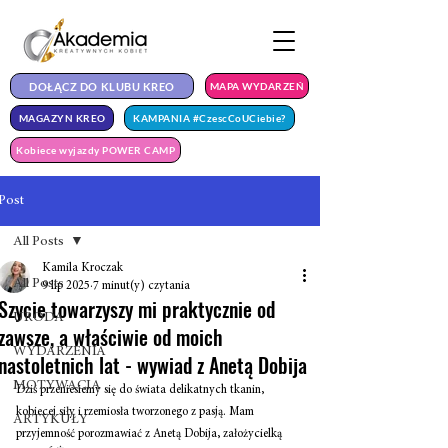
DOŁĄCZ DO KLUBU KREO
MAPA WYDARZEŃ
MAGAZYN KREO
KAMPANIA #CzescCoUCiebie?
Kobiece wyjazdy POWER CAMP
Post
All Posts
Kamila Kroczak
All Posts
9 lip 2025
7 minut(y) czytania
Szycie towarzyszy mi praktycznie od
URODA
zawsze, a właściwie od moich
WYDARZENIA
nastoletnich lat - wywiad z Anetą Dobija
MOTYWACJA
Dziś przeniesiemy się do świata delikatnych tkanin, 
kobiecej siły i rzemiosła tworzonego z pasją. Mam 
ARTYKUŁY
przyjemność porozmawiać z Anetą Dobija, założycielką 