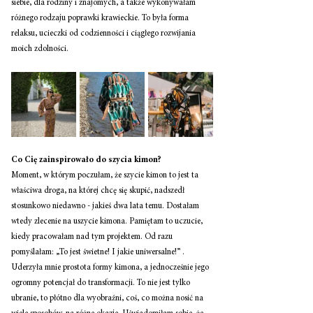
siebie, dla rodziny i znajomych, a także wykonywałam 
różnego rodzaju poprawki krawieckie. To była forma 
relaksu, ucieczki od codzienności i ciągłego rozwijania 
moich zdolności. 
Co Cię zainspirowało do szycia kimon? 
Moment, w którym poczułam, że szycie kimon to jest ta 
właściwa droga, na której chcę się skupić, nadszedł 
stosunkowo niedawno - jakieś dwa lata temu. Dostałam 
wtedy zlecenie na uszycie kimona. Pamiętam to uczucie, 
kiedy pracowałam nad tym projektem. Od razu 
pomyślałam: „To jest świetne! I jakie uniwersalne!” . 
Uderzyła mnie prostota formy kimona, a jednocześnie jego 
ogromny potencjał do transformacji. To nie jest tylko 
ubranie, to płótno dla wyobraźni, coś, co można nosić na 