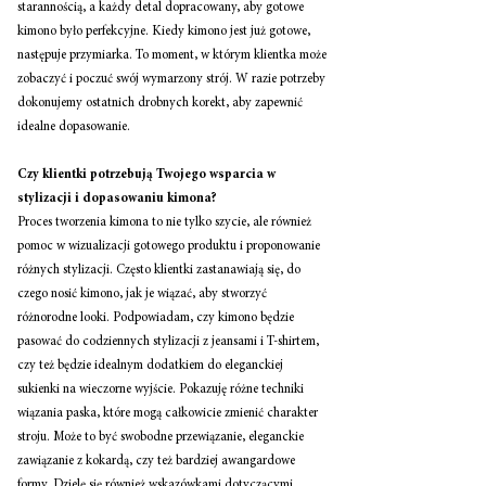
starannością, a każdy detal dopracowany, aby gotowe 
kimono było perfekcyjne. Kiedy kimono jest już gotowe, 
następuje przymiarka. To moment, w którym klientka może 
zobaczyć i poczuć swój wymarzony strój. W razie potrzeby 
dokonujemy ostatnich drobnych korekt, aby zapewnić 
idealne dopasowanie. 
Czy klientki potrzebują Twojego wsparcia w 
stylizacji i dopasowaniu kimona? 
Proces tworzenia kimona to nie tylko szycie, ale również 
pomoc w wizualizacji gotowego produktu i proponowanie 
różnych stylizacji. Często klientki zastanawiają się, do 
czego nosić kimono, jak je wiązać, aby stworzyć 
różnorodne looki. Podpowiadam, czy kimono będzie 
pasować do codziennych stylizacji z jeansami i T-shirtem, 
czy też będzie idealnym dodatkiem do eleganckiej 
sukienki na wieczorne wyjście. Pokazuję różne techniki 
wiązania paska, które mogą całkowicie zmienić charakter 
stroju. Może to być swobodne przewiązanie, eleganckie 
zawiązanie z kokardą, czy też bardziej awangardowe 
formy. Dzielę się również wskazówkami dotyczącymi 