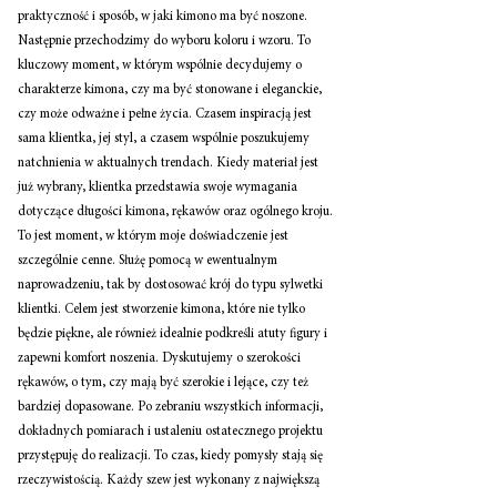
praktyczność i sposób, w jaki kimono ma być noszone. 
Następnie przechodzimy do wyboru koloru i wzoru. To 
kluczowy moment, w którym wspólnie decydujemy o 
charakterze kimona, czy ma być stonowane i eleganckie, 
czy może odważne i pełne życia. Czasem inspiracją jest 
sama klientka, jej styl, a czasem wspólnie poszukujemy 
natchnienia w aktualnych trendach. Kiedy materiał jest 
już wybrany, klientka przedstawia swoje wymagania 
dotyczące długości kimona, rękawów oraz ogólnego kroju. 
To jest moment, w którym moje doświadczenie jest 
szczególnie cenne. Służę pomocą w ewentualnym 
naprowadzeniu, tak by dostosować krój do typu sylwetki 
klientki. Celem jest stworzenie kimona, które nie tylko 
będzie piękne, ale również idealnie podkreśli atuty figury i 
zapewni komfort noszenia. Dyskutujemy o szerokości 
rękawów, o tym, czy mają być szerokie i lejące, czy też 
bardziej dopasowane. Po zebraniu wszystkich informacji, 
dokładnych pomiarach i ustaleniu ostatecznego projektu 
przystępuję do realizacji. To czas, kiedy pomysły stają się 
rzeczywistością. Każdy szew jest wykonany z największą 