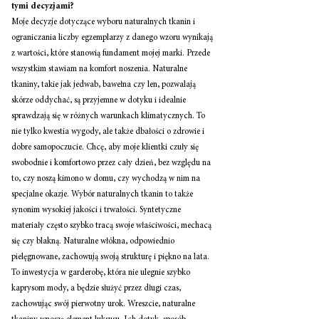
tymi decyzjami? 
Moje decyzje dotyczące wyboru naturalnych tkanin i 
ograniczania liczby egzemplarzy z danego wzoru wynikają 
z wartości, które stanowią fundament mojej marki. Przede 
wszystkim stawiam na komfort noszenia. Naturalne 
tkaniny, takie jak jedwab, bawełna czy len, pozwalają 
skórze oddychać, są przyjemne w dotyku i idealnie 
sprawdzają się w różnych warunkach klimatycznych. To 
nie tylko kwestia wygody, ale także dbałości o zdrowie i 
dobre samopoczucie. Chcę, aby moje klientki czuły się 
swobodnie i komfortowo przez cały dzień, bez względu na 
to, czy noszą kimono w domu, czy wychodzą w nim na 
specjalne okazje. Wybór naturalnych tkanin to także 
synonim wysokiej jakości i trwałości. Syntetyczne 
materiały często szybko tracą swoje właściwości, mechacą 
się czy blakną. Naturalne włókna, odpowiednio 
pielęgnowane, zachowują swoją strukturę i piękno na lata. 
To inwestycja w garderobę, która nie ulegnie szybko 
kaprysom mody, a będzie służyć przez długi czas, 
zachowując swój pierwotny urok. Wreszcie, naturalne 