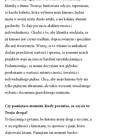
klientkę z tłumu. Tworząc limitowane edycje, zapewniam, 
że każda kobieta, która wybierze moje kimono, będzie 
miała w swojej szafie dzieło sztuki, a nie kolejny element 
garderoby. To daje poczucie ekskluzywności i 
indywidualności. Chodzi o to, aby klientka wiedziała, że 
jej kimono jest czymś rzadkim, dopracowanym i specjalnie 
dla niej stworzonym. Wierzę, że to właśnie ta unikalność 
dodaje prawdziwej wartości i sprawia, że noszenie moich 
projektów staje się jeszcze bardziej satysfakcjonujące. 
Podsumowując, za moimi decyzjami stoi głębokie 
przekonanie o wartości autentyczności, trwałości i 
indywidualnego piękna. Chcę, aby moje kimona były nie 
tylko pięknymi ubraniami, ale także wyrazem świadomego 
wyboru i docenienia prawdziwego rzemiosła. 
Czy pamiętasz moment, kiedy poczułaś, że szycie to 
Twoja droga? 
To fascynujące pytanie, bo historia mojej drogi z szyciem, a 
w szczególności z kimonami, to opowieść o pasji, która 
dojrzewała latami. Pamiętam ten moment bardzo 