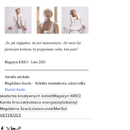
„To, jak wyglądasz, nie jest najważniejsze. Ale może być 
pierwszym krokiem, by przypomnieć sobie, kim jesteś"
Magazyn KREO - Lato 2025
Autorka artykułu: 
Magdalena Szaciło -  Stylistka wizerunkowa, założycielka 
MariSol Studio
akademia kreatywnych kobiet
Magazyn KREO
Kamila Kroczak
kobieca energia
stylistka
styl
Magdalena SzaciLo
wizerunek
MariSol
ARTYKUŁY