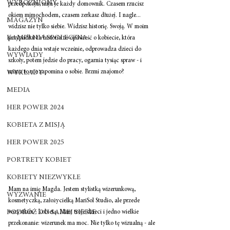
WYRÓŻNIONY
przedpokoju, mija je każdy domownik. Czasem rzucisz 
okiem mimochodem, czasem zerkasz dłużej. I nagle... 
MAGAZYN
widzisz nie tylko siebie. Widzisz historię. Swoją. W moim 
KAMPANIA SPOŁECZNA
przypadku ta historia to opowieść o kobiecie, która 
każdego dnia wstaje wcześnie, odprowadza dzieci do 
WYWIADY
szkoły, potem jedzie do pracy, ogarnia tysiąc spraw - i 
mimo to nie zapomina o sobie. Brzmi znajomo?
WYKŁADY
MEDIA
HER POWER 2024
KOBIETA Z MISJĄ
HER POWER 2025
PORTRETY KOBIET
KOBIETY NIEZWYKŁE
Mam na imię Magda. Jestem stylistką wizerunkową, 
WYZWANIE
kosmetyczką, założycielką MariSol Studio, ale przede 
PODRÓŻ DO SAMEJ SIEBIE
wszystkim - kobietą. Mam troje dzieci i jedno wielkie 
przekonanie: wizerunek ma moc. Nie tylko tę wizualną - ale 