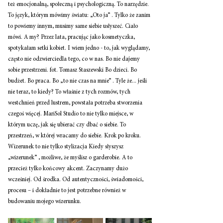
też emocjonalną, społeczną i psychologiczną. To narzędzie. 
To język, którym mówimy światu: „Oto ja” . Tylko że zanim 
to powiemy innym, musimy same siebie usłyszeć. Ciało 
mówi. A my? Przez lata, pracując jako kosmetyczka, 
spotykałam setki kobiet. I wiem jedno - to, jak wyglądamy, 
często nie odzwierciedla tego, co w nas. Bo nie dajemy 
sobie przestrzeni. fot. Tomasz Staszewski Bo dzieci. Bo 
budżet. Bo praca. Bo „to nie czas na mnie” . Tyle że... jeśli 
nie teraz, to kiedy? To właśnie z tych rozmów, tych 
westchnień przed lustrem, powstała potrzeba stworzenia 
czegoś więcej. MariSol Studio to nie tylko miejsce, w 
którym uczę, jak się ubierać czy dbać o siebie. To 
przestrzeń, w której wracamy do siebie. Krok po kroku. 
Wizerunek to nie tylko stylizacja Kiedy słyszysz 
„wizerunek” , możliwe, że myślisz o garderobie. A to 
przecież tylko końcowy akcent. Zaczynamy dużo 
wcześniej. Od środka. Od autentyczności, świadomości, 
procesu – i dokładnie to jest potrzebne również w 
budowaniu mojego wizerunku. 