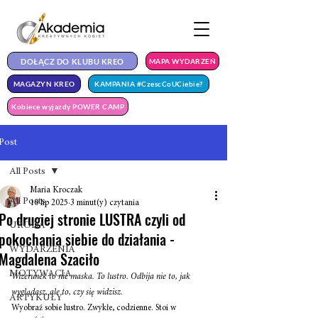
DOŁĄCZ DO KLUBU KREO
MAPA WYDARZEŃ
MAGAZYN KREO
KAMPANIA #CzescCoUCiebie?
Kobiece wyjazdy POWER CAMP
Post
All Posts
Maria Kroczak
All Posts
10 lip 2025
3 minut(y) czytania
Po drugiej stronie LUSTRA czyli od
URODA
pokochania siebie do działania -
WYDARZENIA
Magdalena Szaciło
MOTYWACJA
Wizerunek to nie maska. To lustro. Odbija nie to, jak 
wyglądasz, ale to, czy się widzisz. 
ARTYKUŁY
Wyobraź sobie lustro. Zwykłe, codzienne. Stoi w 