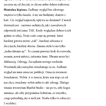
zaczyna się od decyzji, że chcesz siebie dobrze traktować. 
Mentalna higiena.
 Zadbany wygląd bez zdrowego 
wnętrza to tylko fasada. A my nie budujemy domów z 
kart. Czy wygląd naprawdę wpływa na działanie? Z moich 
doświadczeń - zarówno osobistych, jak i zawodowych 
odpowiedź jest jasna: TAK. Kiedy wyglądasz dobrze (czyli 
spójnie ze sobą), Twoje ciało czuje się pewniej. Jesteś 
bardziej gotowa mówić „tak” , bardziej odważna w 
decyzjach, bardziej obecna. Zmiana stylu to nie tylko 
„ładne ubranie się” . To czasem pierwszy krok do rozwodu, 
awansu, nowej miłości, założenia firmy. Ubranie może być 
deklaracją. Odwagą. Zaczątkiem nowego rozdziału. 
Wizerunek jako narzędzie świadomego życia. Zadbany 
wygląd nie musi oznaczać perfekcji. Oznacza uważność. 
Świadomość. Wybór. A w świecie, który non stop coś od 
nas chce, świadomy wybór siebie to akt odwagi. Dlatego 
właśnie stworzyłam MariSol Studio – nie po to, żeby kogoś 
zmieniać, ale żeby przypominać kobietom, że wszystko, 
czego potrzebują, już w nich jest. Trzeba tylko to zobaczyć. 
I wydobyć. 