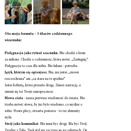
Oto moja formuła – 5 filarów codziennego 
wizerunku:
Pielęgnacja jako rytuał szacunku.
 Nie chodzi o krem 
za miliony. Chodzi o codzienność, która mówi: „Zasługuję”. 
Pielęgnacja to czas dla siebie. Nie luksus - potrzeba. 
Język, którym się opisujesz. 
Nie, nie jesteś „znowu 
rozczochrana” ani „za stara na te spodnie”
Jesteś kobietą, która przeszła drogę. Zmień narrację, a 
zmieni się też Twoje samopoczucie. 
Mowa ciała
 - nasza pierwsza wiadomość do świata. Nie 
trzeba mówić słowa, by już było wiadomo, co myślisz o 
sobie. Proste plecy, otwarta postawa - to też elementy 
stylu. 
Strój jako komunikat
. Nie musi być drogi. Ma być Twój. 
Zgodny z Tobą. Twój styl nie zaczyna się na zakupach. On 