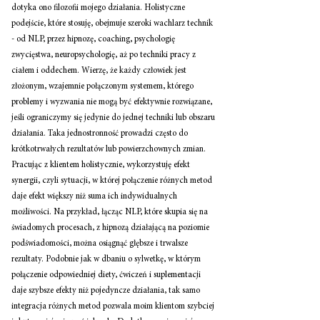
dotyka ono filozofii mojego działania. Holistyczne 
podejście, które stosuję, obejmuje szeroki wachlarz technik 
- od NLP, przez hipnozę, coaching, psychologię 
zwycięstwa, neuropsychologię, aż po techniki pracy z 
ciałem i oddechem. Wierzę, że każdy człowiek jest 
złożonym, wzajemnie połączonym systemem, którego 
problemy i wyzwania nie mogą być efektywnie rozwiązane, 
jeśli ograniczymy się jedynie do jednej techniki lub obszaru 
działania. Taka jednostronność prowadzi często do 
krótkotrwałych rezultatów lub powierzchownych zmian. 
Pracując z klientem holistycznie, wykorzystuję efekt 
synergii, czyli sytuacji, w której połączenie różnych metod 
daje efekt większy niż suma ich indywidualnych 
możliwości. Na przykład, łącząc NLP, które skupia się na 
świadomych procesach, z hipnozą działającą na poziomie 
podświadomości, można osiągnąć głębsze i trwalsze 
rezultaty. Podobnie jak w dbaniu o sylwetkę, w którym 
połączenie odpowiedniej diety, ćwiczeń i suplementacji 
daje szybsze efekty niż pojedyncze działania, tak samo 
integracja różnych metod pozwala moim klientom szybciej 