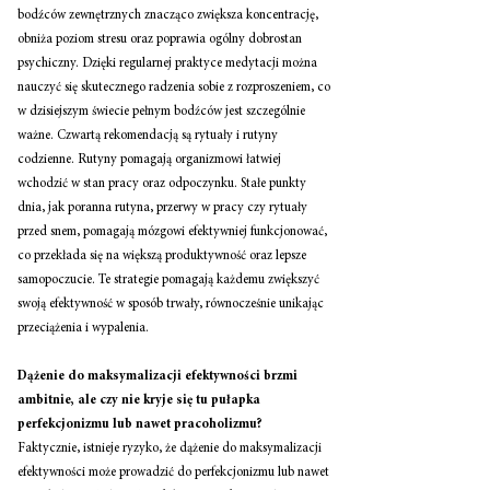
bodźców zewnętrznych znacząco zwiększa koncentrację, 
obniża poziom stresu oraz poprawia ogólny dobrostan 
psychiczny. Dzięki regularnej praktyce medytacji można 
nauczyć się skutecznego radzenia sobie z rozproszeniem, co 
w dzisiejszym świecie pełnym bodźców jest szczególnie 
ważne. Czwartą rekomendacją są rytuały i rutyny 
codzienne. Rutyny pomagają organizmowi łatwiej 
wchodzić w stan pracy oraz odpoczynku. Stałe punkty 
dnia, jak poranna rutyna, przerwy w pracy czy rytuały 
przed snem, pomagają mózgowi efektywniej funkcjonować, 
co przekłada się na większą produktywność oraz lepsze 
samopoczucie. Te strategie pomagają każdemu zwiększyć 
swoją efektywność w sposób trwały, równocześnie unikając 
przeciążenia i wypalenia. 
Dążenie do maksymalizacji efektywności brzmi 
ambitnie, ale czy nie kryje się tu pułapka 
perfekcjonizmu lub nawet pracoholizmu? 
Faktycznie, istnieje ryzyko, że dążenie do maksymalizacji 
efektywności może prowadzić do perfekcjonizmu lub nawet 