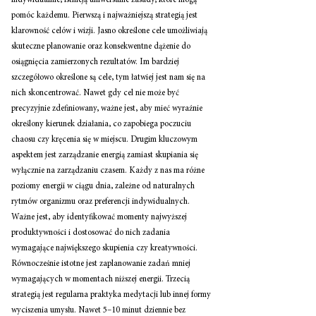
indywidualnie, istnieją uniwersalne zasady, które mogą 
pomóc każdemu. Pierwszą i najważniejszą strategią jest 
klarowność celów i wizji. Jasno określone cele umożliwiają 
skuteczne planowanie oraz konsekwentne dążenie do 
osiągnięcia zamierzonych rezultatów. Im bardziej 
szczegółowo określone są cele, tym łatwiej jest nam się na 
nich skoncentrować. Nawet gdy cel nie może być 
precyzyjnie zdefiniowany, ważne jest, aby mieć wyraźnie 
określony kierunek działania, co zapobiega poczuciu 
chaosu czy kręcenia się w miejscu. Drugim kluczowym 
aspektem jest zarządzanie energią zamiast skupiania się 
wyłącznie na zarządzaniu czasem. Każdy z nas ma różne 
poziomy energii w ciągu dnia, zależne od naturalnych 
rytmów organizmu oraz preferencji indywidualnych. 
Ważne jest, aby identyfikować momenty najwyższej 
produktywności i dostosować do nich zadania 
wymagające największego skupienia czy kreatywności. 
Równocześnie istotne jest zaplanowanie zadań mniej 
wymagających w momentach niższej energii. Trzecią 
strategią jest regularna praktyka medytacji lub innej formy 
wyciszenia umysłu. Nawet 5–10 minut dziennie bez 