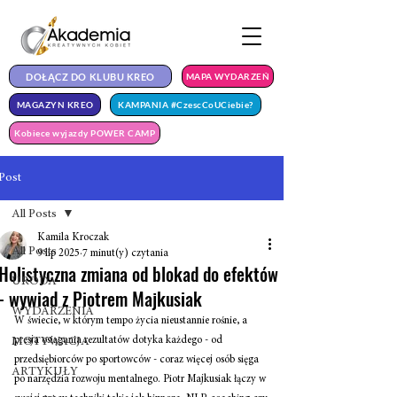
DOŁĄCZ DO KLUBU KREO
MAPA WYDARZEŃ
MAGAZYN KREO
KAMPANIA #CzescCoUCiebie?
Kobiece wyjazdy POWER CAMP
Post
All Posts
Kamila Kroczak
All Posts
9 lip 2025
7 minut(y) czytania
Holistyczna zmiana od blokad do efektów
URODA
- wywiad z Piotrem Majkusiak
WYDARZENIA
W świecie, w którym tempo życia nieustannie rośnie, a 
presja osiągania rezultatów dotyka każdego - od 
MOTYWACJA
przedsiębiorców po sportowców - coraz więcej osób sięga 
ARTYKUŁY
po narzędzia rozwoju mentalnego. Piotr Majkusiak łączy w 