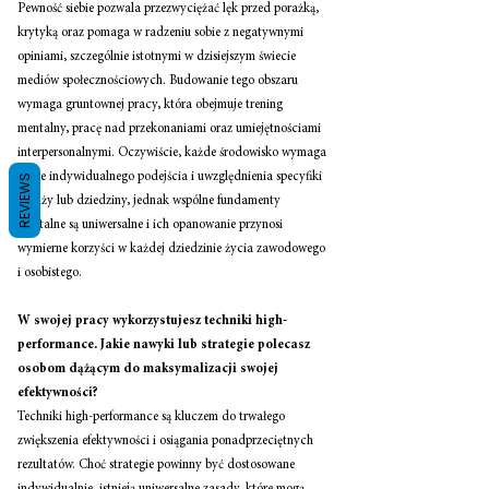
Pewność siebie pozwala przezwyciężać lęk przed porażką, 
krytyką oraz pomaga w radzeniu sobie z negatywnymi 
opiniami, szczególnie istotnymi w dzisiejszym świecie 
mediów społecznościowych. Budowanie tego obszaru 
wymaga gruntownej pracy, która obejmuje trening 
mentalny, pracę nad przekonaniami oraz umiejętnościami 
interpersonalnymi. Oczywiście, każde środowisko wymaga 
także indywidualnego podejścia i uwzględnienia specyfiki 
REVIEWS
branży lub dziedziny, jednak wspólne fundamenty 
mentalne są uniwersalne i ich opanowanie przynosi 
wymierne korzyści w każdej dziedzinie życia zawodowego 
i osobistego. 
W swojej pracy wykorzystujesz techniki high- 
performance. Jakie nawyki lub strategie polecasz 
osobom dążącym do maksymalizacji swojej 
efektywności? 
Techniki high-performance są kluczem do trwałego 
zwiększenia efektywności i osiągania ponadprzeciętnych 
rezultatów. Choć strategie powinny być dostosowane 