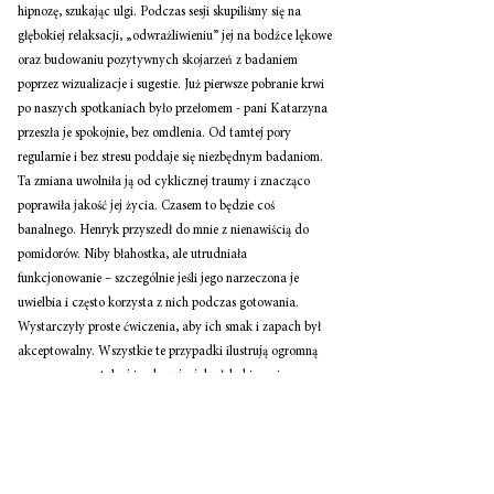
hipnozę, szukając ulgi. Podczas sesji skupiliśmy się na 
głębokiej relaksacji, „odwrażliwieniu” jej na bodźce lękowe 
oraz budowaniu pozytywnych skojarzeń z badaniem 
poprzez wizualizacje i sugestie. Już pierwsze pobranie krwi 
po naszych spotkaniach było przełomem - pani Katarzyna 
przeszła je spokojnie, bez omdlenia. Od tamtej pory 
regularnie i bez stresu poddaje się niezbędnym badaniom. 
Ta zmiana uwolniła ją od cyklicznej traumy i znacząco 
poprawiła jakość jej życia. Czasem to będzie coś 
banalnego. Henryk przyszedł do mnie z nienawiścią do 
pomidorów. Niby błahostka, ale utrudniała 
funkcjonowanie – szczególnie jeśli jego narzeczona je 
uwielbia i często korzysta z nich podczas gotowania. 
Wystarczyły proste ćwiczenia, aby ich smak i zapach był 
akceptowalny. Wszystkie te przypadki ilustrują ogromną 
moc pracy mentalnej i pokazują, jak głębokie zmiany w 
psychice przekładają się na realne efekty w życiu osobistym 
i zawodowym klientów.