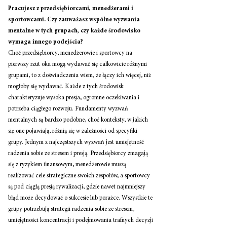
Pracujesz z przedsiębiorcami, menedżerami i 
sportowcami. Czy zauważasz wspólne wyzwania 
mentalne w tych grupach, czy każde środowisko 
wymaga innego podejścia? 
Choć przedsiębiorcy, menedżerowie i sportowcy na 
pierwszy rzut oka mogą wydawać się całkowicie różnymi 
grupami, to z doświadczenia wiem, że łączy ich więcej, niż 
mogłoby się wydawać. Każde z tych środowisk 
charakteryzuje wysoka presja, ogromne oczekiwania i 
potrzeba ciągłego rozwoju. Fundamenty wyzwań 
mentalnych są bardzo podobne, choć konteksty, w jakich 
się one pojawiają, różnią się w zależności od specyfiki 
grupy. Jednym z najczęstszych wyzwań jest umiejętność 
radzenia sobie ze stresem i presją. Przedsiębiorcy zmagają 
się z ryzykiem finansowym, menedżerowie muszą 
realizować cele strategiczne swoich zespołów, a sportowcy 
są pod ciągłą presją rywalizacji, gdzie nawet najmniejszy 
błąd może decydować o sukcesie lub porażce. Wszystkie te 
grupy potrzebują strategii radzenia sobie ze stresem, 
umiejętności koncentracji i podejmowania trafnych decyzji 