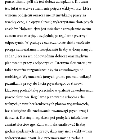
pracoholizmu, jeśli nie jest dobrze zarządzane. Kluczem 
jest tutaj właściwe rozumienie pojęcia efektywności, które 
w moim podejściu oznacza nie intensyfikację pracy za 
wszelką cenę, ale optymalizację wykorzystania dostępnych 
zasobów. Najważniejsze jest świadome zarządzanie swoim 
czasem oraz energią, uwzględniając regularne przerwy i 
odpoczynek. W praktyce oznacza to, że efektywność nie 
polega na nieustannym zwiększaniu liczby wykonywanych 
zadań, lecz na ich odpowiednim doborze oraz mądrym 
planowaniu pracy i odpoczynku. Istotnym elementem jest 
także wyraźne rozgraniczenie życia zawodowego od 
osobistego. Wyznaczenie jasnych granic pozwala uniknąć 
przenikania pracy do życia prywatnego, co stanowi 
kluczową profilaktykę przeciwko wypaleniu zawodowemu i 
pracoholizmowi. Regularne planowanie urlopów i dni 
wolnych, nawet bez konkretnych planów wyjazdowych, 
jest niezbędne dla zachowania równowagi psychicznej i 
fizycznej. Kolejnym aspektem jest podejście jakościowe 
zamiast ilościowego. Zamiast maksymalizować liczbę 
godzin spędzanych na pracy, skupiamy się na efektywnym 
wykorzystaniu czasu, jaki przeznaczamy na zadania 