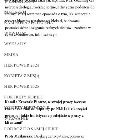
swojej pracy techniki takie jak hipnoza, NLP, coaching czy 
WYRÓŻNIONY
neuropsychologia, tworząc spójne, holistyczne podejście do 
MAGAZYN
zmiany. W tej rozmowie opowiada o tym, jak skutecznie 
wspiera klientów w pokonaniu blokad, budowaniu 
KAMPANIA SPOŁECZNA
pewności siebie i osiąganiu realnych efektów - zarówno w 
WYWIADY
życiu zawodowym, jak i osobistym. 
WYKŁADY
MEDIA
HER POWER 2024
KOBIETA Z MISJĄ
HER POWER 2025
PORTRETY KOBIET
Kamila Kroczak: Piotrze, w swojej pracy łączysz 
KOBIETY NIEZWYKŁE
różne techniki, od hipnozy po NLP. Jakie korzyści 
przynosi takie holistyczne podejście w pracy z 
WYZWANIE
klientami? 
PODRÓŻ DO SAMEJ SIEBIE
Piotr Majkusiak: 
Dziękuję za to pytanie, ponieważ 