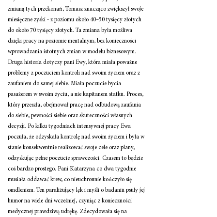
zmianą tych przekonań, Tomasz znacząco zwiększył swoje 
miesięczne zyski - z poziomu około 40–50 tysięcy złotych 
do około 70 tysięcy złotych. Ta zmiana była możliwa 
dzięki pracy na poziomie mentalnym, bez konieczności 
wprowadzania istotnych zmian w modelu biznesowym. 
Druga historia dotyczy pani Ewy, która miała poważne 
problemy z poczuciem kontroli nad swoim życiem oraz z 
zaufaniem do samej siebie. Miała poczucie bycia 
pasażerem w swoim życiu, a nie kapitanem statku. Proces, 
który przeszła, obejmował pracę nad odbudową zaufania 
do siebie, pewności siebie oraz skuteczności własnych 
decyzji. Po kilku tygodniach intensywnej pracy Ewa 
poczuła, że odzyskała kontrolę nad swoim życiem i była w 
stanie konsekwentnie realizować swoje cele oraz plany, 
odzyskując pełne poczucie sprawczości. Czasem to będzie 
coś bardzo prostego. Pani Katarzyna co dwa tygodnie 
musiała oddawać krew, co nieuchronnie kończyło się 
omdleniem. Ten paraliżujący lęk i myśli o badaniu psuły jej 
humor na wiele dni wcześniej, czyniąc z konieczności 
medycznej prawdziwą udrękę. Zdecydowała się na 