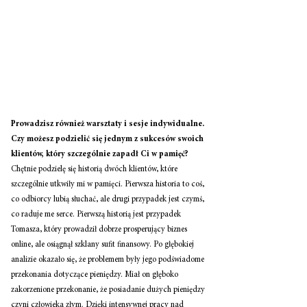
Prowadzisz również warsztaty i sesje indywidualne. 
Czy możesz podzielić się jednym z sukcesów swoich 
klientów, który szczególnie zapadł Ci w pamięć? 
Chętnie podzielę się historią dwóch klientów, które 
szczególnie utkwiły mi w pamięci. Pierwsza historia to coś, 
co odbiorcy lubią słuchać, ale drugi przypadek jest czymś, 
co raduje me serce. Pierwszą historią jest przypadek 
Tomasza, który prowadził dobrze prosperujący biznes 
online, ale osiągnął szklany sufit finansowy. Po głębokiej 
analizie okazało się, że problemem były jego podświadome 
przekonania dotyczące pieniędzy. Miał on głęboko 
zakorzenione przekonanie, że posiadanie dużych pieniędzy 
czyni człowieka złym. Dzięki intensywnej pracy nad 