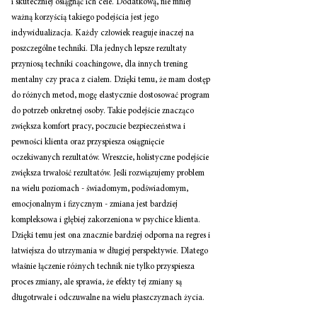
i skuteczniej osiągnąć ich cele. Dodatkową, nie mniej 
ważną korzyścią takiego podejścia jest jego 
indywidualizacja. Każdy człowiek reaguje inaczej na 
poszczególne techniki. Dla jednych lepsze rezultaty 
przyniosą techniki coachingowe, dla innych trening 
mentalny czy praca z ciałem. Dzięki temu, że mam dostęp 
do różnych metod, mogę elastycznie dostosować program 
do potrzeb onkretnej osoby. Takie podejście znacząco 
zwiększa komfort pracy, poczucie bezpieczeństwa i 
pewności klienta oraz przyspiesza osiągnięcie 
oczekiwanych rezultatów. Wreszcie, holistyczne podejście 
zwiększa trwałość rezultatów. Jeśli rozwiązujemy problem 
na wielu poziomach - świadomym, podświadomym, 
emocjonalnym i fizycznym - zmiana jest bardziej 
kompleksowa i głębiej zakorzeniona w psychice klienta. 
Dzięki temu jest ona znacznie bardziej odporna na regres i 
łatwiejsza do utrzymania w długiej perspektywie. Dlatego 
właśnie łączenie różnych technik nie tylko przyspiesza 
proces zmiany, ale sprawia, że efekty tej zmiany są 
długotrwałe i odczuwalne na wielu płaszczyznach życia. 