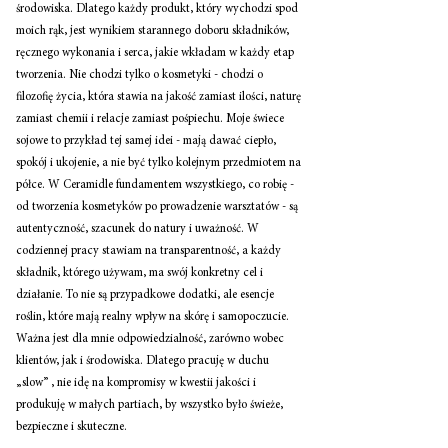
środowiska. Dlatego każdy produkt, który wychodzi spod 
moich rąk, jest wynikiem starannego doboru składników, 
ręcznego wykonania i serca, jakie wkładam w każdy etap 
tworzenia. Nie chodzi tylko o kosmetyki - chodzi o 
filozofię życia, która stawia na jakość zamiast ilości, naturę 
zamiast chemii i relacje zamiast pośpiechu. Moje świece 
sojowe to przykład tej samej idei - mają dawać ciepło, 
spokój i ukojenie, a nie być tylko kolejnym przedmiotem na 
półce. W Ceramidle fundamentem wszystkiego, co robię - 
od tworzenia kosmetyków po prowadzenie warsztatów - są 
autentyczność, szacunek do natury i uważność. W 
codziennej pracy stawiam na transparentność, a każdy 
składnik, którego używam, ma swój konkretny cel i 
działanie. To nie są przypadkowe dodatki, ale esencje 
roślin, które mają realny wpływ na skórę i samopoczucie. 
Ważna jest dla mnie odpowiedzialność, zarówno wobec 
klientów, jak i środowiska. Dlatego pracuję w duchu 
„slow” , nie idę na kompromisy w kwestii jakości i 
produkuję w małych partiach, by wszystko było świeże, 
bezpieczne i skuteczne. 