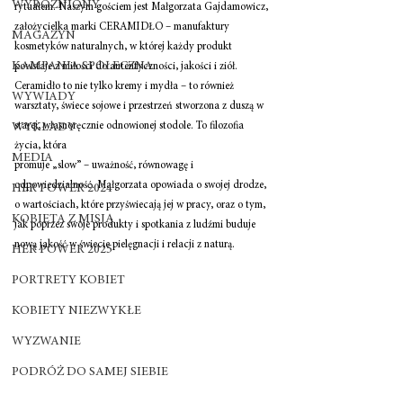
WYRÓŻNIONY
rytuałem. Naszym gościem jest Małgorzata Gajdamowicz, 
założycielka marki CERAMIDŁO – manufaktury 
MAGAZYN
kosmetyków naturalnych, w której każdy produkt 
KAMPANIA SPOŁECZNA
powstaje z miłości do autentyczności, jakości i ziół. 
Ceramidło to nie tylko kremy i mydła – to również 
WYWIADY
warsztaty, świece sojowe i przestrzeń stworzona z duszą w 
starej, własnoręcznie odnowionej stodole. To filozofia 
WYKŁADY
życia, która
MEDIA
promuje „slow” – uważność, równowagę i 
odpowiedzialność. Małgorzata opowiada o swojej drodze, 
HER POWER 2024
o wartościach, które przyświecają jej w pracy, oraz o tym, 
KOBIETA Z MISJĄ
jak poprzez swoje produkty i spotkania z ludźmi buduje 
nową jakość w świecie pielęgnacji i relacji z naturą.
HER POWER 2025
PORTRETY KOBIET
KOBIETY NIEZWYKŁE
WYZWANIE
PODRÓŻ DO SAMEJ SIEBIE