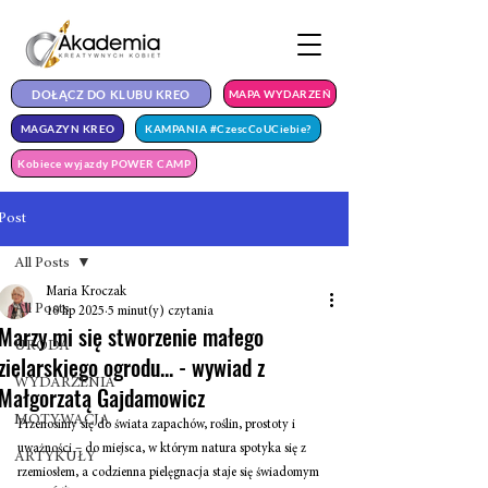
DOŁĄCZ DO KLUBU KREO
MAPA WYDARZEŃ
MAGAZYN KREO
KAMPANIA #CzescCoUCiebie?
Kobiece wyjazdy POWER CAMP
Post
All Posts
Maria Kroczak
All Posts
10 lip 2025
5 minut(y) czytania
Marzy mi się stworzenie małego
URODA
zielarskiego ogrodu... - wywiad z
WYDARZENIA
Małgorzatą Gajdamowicz
MOTYWACJA
Przenosimy się do świata zapachów, roślin, prostoty i 
uważności – do miejsca, w którym natura spotyka się z 
ARTYKUŁY
rzemiosłem, a codzienna pielęgnacja staje się świadomym 