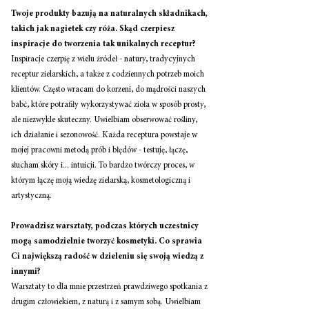
Twoje produkty bazują na naturalnych składnikach, 
takich jak nagietek czy róża. Skąd czerpiesz 
inspiracje do tworzenia tak unikalnych receptur? 
Inspiracje czerpię z wielu źródeł - natury, tradycyjnych 
receptur zielarskich, a także z codziennych potrzeb moich 
klientów. Często wracam do korzeni, do mądrości naszych 
babć, które potrafiły wykorzystywać zioła w sposób prosty, 
ale niezwykle skuteczny. Uwielbiam obserwować rośliny, 
ich działanie i sezonowość. Każda receptura powstaje w 
mojej pracowni metodą prób i błędów - testuję, łączę, 
słucham skóry i... intuicji. To bardzo twórczy proces, w 
którym łączę moją wiedzę zielarską, kosmetologiczną i 
artystyczną. 
Prowadzisz warsztaty, podczas których uczestnicy 
mogą samodzielnie tworzyć kosmetyki. Co sprawia 
Ci największą radość w dzieleniu się swoją wiedzą z 
innymi? 
Warsztaty to dla mnie przestrzeń prawdziwego spotkania z 
drugim człowiekiem, z naturą i z samym sobą. Uwielbiam 