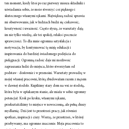
ten moment, kiedy ktoś po raz pierwszy miesza składniki i 
uświadamia sobie, że może stworzyć coś pięknego i 
skutecznego własnymi rękami. Największą radość sprawia 
mi obserwowanie, jak w ludziach budzi się ciekawość, 
kreatywność i uważność. Często słyszę, że warsztaty dają 
im nie tylko wiedzę, ale też spokój, relaks i poczucie 
sprawczości. To dla mnie ogromna satysfakcja i 
motywacja, by kontynuować tę misję edukacji i 
inspirowania do bardziej świadomego podejścia do 
pielęgnacji. Ogromną radość daje mi możliwość 
zapraszania ludzi do miejsca, które stworzyłam od 
podstaw - dosłownie i w przenośni. Warsztaty prowadzę w 
mojej własnej pracowni, którą zbudowałam razem z mężem 
w dawnej stodole. Kupiliśmy stary dom na wsi ze stodołą, 
która była w opłakanym stanie, ale miała w sobie ogromny 
potencjał. Krok po kroku, własnymi rękami, 
przekształciliśmy to miejsce w nowoczesną, ale pełną duszy 
mydlarnię. Dziś jest to przestrzeń pracy, jak również 
spotkań, inspiracji i ciszy. Wierzę, że przestrzeń, w której 
przebywamy, ma ogromne znaczenie. Moja pracownia to 