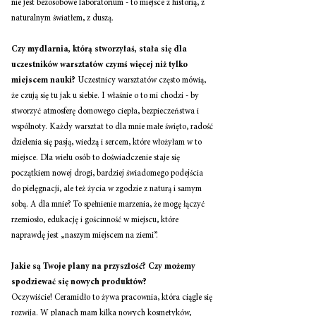
nie jest bezosobowe laboratorium - to miejsce z historią, z 
naturalnym światłem, z duszą. 
Czy mydlarnia, którą stworzyłaś, stała się dla 
uczestników warsztatów czymś więcej niż tylko 
miejscem nauki? 
Uczestnicy warsztatów często mówią, 
że czują się tu jak u siebie. I właśnie o to mi chodzi - by 
stworzyć atmosferę domowego ciepła, bezpieczeństwa i 
wspólnoty. Każdy warsztat to dla mnie małe święto, radość 
dzielenia się pasją, wiedzą i sercem, które włożyłam w to 
miejsce. Dla wielu osób to doświadczenie staje się 
początkiem nowej drogi, bardziej świadomego podejścia 
do pielęgnacji, ale też życia w zgodzie z naturą i samym 
sobą. A dla mnie? To spełnienie marzenia, że mogę łączyć 
rzemiosło, edukację i gościnność w miejscu, które 
naprawdę jest „naszym miejscem na ziemi”. 
Jakie są Twoje plany na przyszłość? Czy możemy 
spodziewać się nowych produktów? 
Oczywiście! Ceramidło to żywa pracownia, która ciągle się 
rozwija. W planach mam kilka nowych kosmetyków, 