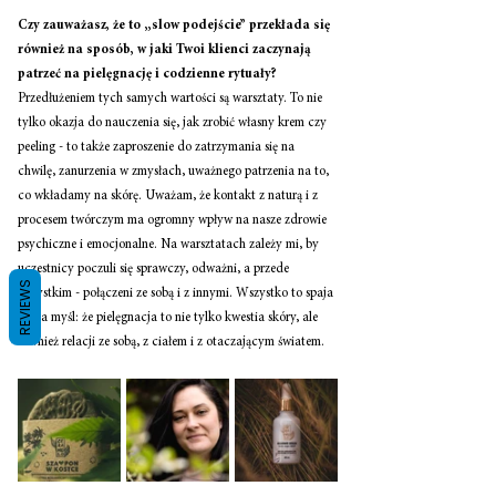
Czy zauważasz, że to „slow podejście” przekłada się 
również na sposób, w jaki Twoi klienci zaczynają 
patrzeć na pielęgnację i codzienne rytuały? 
Przedłużeniem tych samych wartości są warsztaty. To nie 
tylko okazja do nauczenia się, jak zrobić własny krem czy 
peeling - to także zaproszenie do zatrzymania się na 
chwilę, zanurzenia w zmysłach, uważnego patrzenia na to, 
co wkładamy na skórę. Uważam, że kontakt z naturą i z 
procesem twórczym ma ogromny wpływ na nasze zdrowie 
psychiczne i emocjonalne. Na warsztatach zależy mi, by 
uczestnicy poczuli się sprawczy, odważni, a przede 
REVIEWS
wszystkim - połączeni ze sobą i z innymi. Wszystko to spaja 
jedna myśl: że pielęgnacja to nie tylko kwestia skóry, ale 
również relacji ze sobą, z ciałem i z otaczającym światem. 