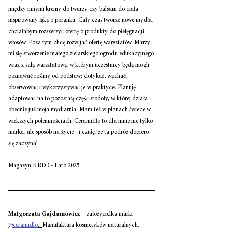
między innymi kremy do twarzy czy balsam do ciała 
inspirowany łąką o poranku. Cały czas tworzę nowe mydła, 
chciałabym rozszerzyć ofertę o produkty do pielęgnacji 
włosów. Poza tym chcę rozwijać ofertę warsztatów. Marzy 
mi się stworzenie małego zielarskiego ogrodu edukacyjnego 
wraz z salą warsztatową, w którym uczestnicy będą mogli 
poznawać rośliny od podstaw: dotykać, wąchać, 
obserwować i wykorzystywać je w praktyce. Planuję 
adaptować na to pozostałą część stodoły, w której działa 
obecnie już moja mydlarnia. Mam też w planach świece w 
większych pojemnościach. Ceramidło to dla mnie nie tylko 
marka, ale sposób na życie - i czuję, że ta podróż dopiero 
się zaczyna!
Magazyn KREO - Lato 2025 
Małgorzata Gajdamowicz 
-  założycielka marki 
@ceramidlo
.  
Manufaktura kosmetyków naturalnych. 